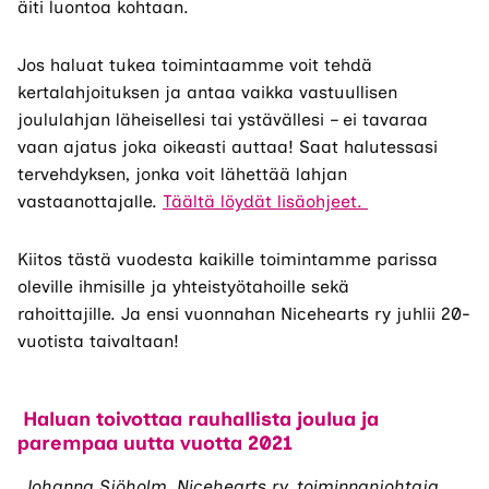
äiti
luontoa kohtaan.
Jos haluat tukea toimintaamme voit tehdä
kertalahjoituksen
ja antaa vaikka vastuullisen
joululahjan läheisellesi tai ystävällesi – ei tavaraa
vaan ajatus joka oikeasti auttaa!
Saat halutessasi
tervehdyksen, jonka voit lähettää lahjan
vastaanottajalle.
Täältä löydät lisäohjeet.
Kiitos tästä vuodesta kaikille toimintamme parissa
oleville ihmisille ja yhteistyötahoille sekä
rahoittajille.
Ja e
nsi vuonna
han
Nicehearts
ry
juhlii 20-
vuotista taivaltaan!
Haluan toivottaa rauhallista joulua ja
parempaa uutta vuotta 2021
Johanna Sjöholm, Nicehearts ry, toiminnanjohtaja