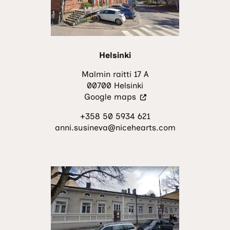
Helsinki
Malmin raitti 17 A
00700 Helsinki
(Vieraile
Google maps
ulkoisella
+358 50 5934 621
sivustolla.
anni.susineva@nicehearts.com
Linkki
avautuu
uuteen
välilehteen.)