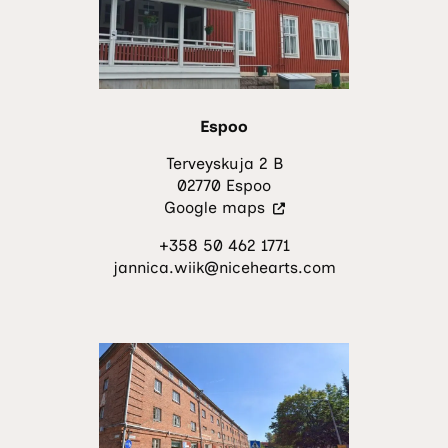
Espoo
Terveyskuja 2 B
02770 Espoo
(Vieraile
Google maps
ulkoisella
+358 50 462 1771
sivustolla.
jannica.wiik@nicehearts.com
Linkki
avautuu
uuteen
välilehteen.)