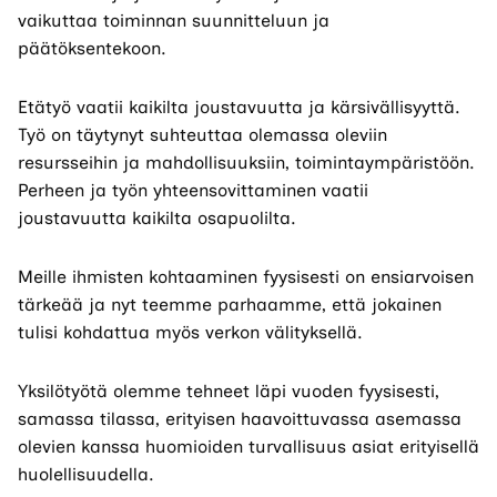
vaikuttaa toiminnan suunnitteluun ja
päätöksentekoon.
Etätyö vaatii kaikilta joustavuutta ja kärsivällisyyttä.
Työ on täytynyt suhteuttaa olemassa oleviin
resursseihin ja mahdollisuuksiin, toimintaympäristöön.
Perheen ja työn yhteensovittaminen vaatii
joustavuutta kaikilta osapuolilta.
Meille ihmisten kohtaaminen fyysisesti on ensiarvoisen
tärkeää ja nyt teemme parhaamme, että jokainen
tulisi kohdattua myös verkon välityksellä.
Yksilötyötä olemme tehneet läpi vuoden fyysisesti,
samassa tilassa, erityisen haavoittuvassa asemassa
olevien kanssa huomioiden turvallisuus asiat erityisellä
huolellisuudella.