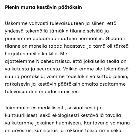
Pienin mutta kestävin päätöksi
n
Uskomme vahvasti tulevaisuuteen ja siihen, että
yhdessä
tekemällä
tämäkin tilanne selviää ja
pääsemme palaamaan uuteen normaaliin. Globaali
tilanne on monella tapaa haastava ja tämä oli tärkeä
harjoitus meille kaikille. Me
ajattelemme Niceheartsissa, että jokaisella teolla on
vaikutusta ja seurausta. Vaikka emme ole tekemässä
suuria päätöksiä, voimme todellakin vaikuttaa pienin,
ratkaisevin ja kestävin päätöksi
n
omalta osaltamme
tulevaisuuden muodostumiseen.
Toimimalla esimerkillisesti, sosiaalisesti ja
kulttuurillisesti sekä ekologisesti kestävällä tavalla
vaikutamme jokainen huomiseen. Kantavana voimana
on arvostus, kunnioitus ja rakkaus toisiamme sekä