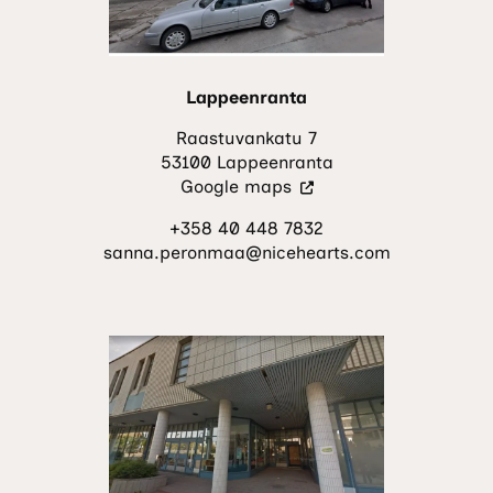
Lappeenranta
Raastuvankatu 7
53100 Lappeenranta
(Vieraile
Google maps
ulkoisella
+358 40 448 7832
sivustolla.
sanna.peronmaa@nicehearts.com
Linkki
avautuu
uuteen
välilehteen.)