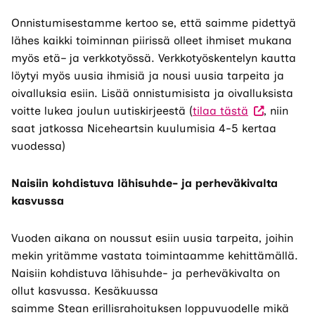
Onnistumisestamme kertoo se, että saimme pidettyä
lähes kaikki toiminnan piirissä olleet ihmiset mukana
myös etä
– ja verkko
työssä. Verkkotyöskentelyn kautta
löytyi myös uusia ihmisiä ja nousi uusia tarpeita ja
oivalluksia esiin. Lisää onnistumisista ja oivalluksista
voitte lukea joulun uutiskirjeestä
(
tilaa tästä
, niin
saat jatkossa Niceheartsin kuulumisia 4-5 kertaa
vuodessa)
Naisiin kohdistuva lähisuhde- ja perheväkivalta
kasvussa
Vuoden aikana on noussut esiin
uusia
tarpeita, joihin
mekin yritämme vastata toimintaamme kehittämällä.
Naisiin kohdistuva lähisuhde- ja perheväkivalta on
ollut kasvussa. Kesäkuussa
saimme
Stean
erillisrahoituksen loppuvuodelle mikä