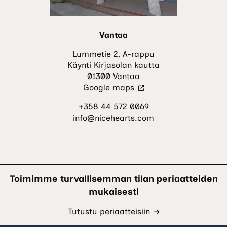
Vantaa
Lummetie 2, A-rappu
Käynti Kirjasolan kautta
01300 Vantaa
(Vieraile
Google maps
ulkoisella
+358 44 572 0069
sivustolla.
info@nicehearts.com
Linkki
avautuu
uuteen
välilehteen.)
Toimimme turvallisemman tilan periaatteiden
mukaisesti
Tutustu periaatteisiin