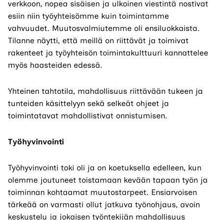
verkkoon, nopea sisäisen ja ulkoinen viestintä nostivat
esiin niin työyhteisömme kuin toimintamme
vahvuudet. Muutosvalmiutemme oli ensiluokkaista.
Tilanne näytti, että meillä on riittävät ja toimivat
rakenteet ja työyhteisön toimintakulttuuri kannattelee
myös haasteiden edessä.
Yhteinen tahtotila, mahdollisuus riittävään tukeen ja
tunteiden käsittelyyn sekä selkeät ohjeet ja
toimintatavat mahdollistivat onnistumisen.
Työhyvinvointi
Työhyvinvointi toki oli ja on koetuksella edelleen, kun
olemme joutuneet toistamaan kevään tapaan työn ja
toiminnan kohtaamat muutostarpeet. Ensiarvoisen
tärkeää on varmasti ollut jatkuva työnohjaus, avoin
keskustelu ja jokaisen työntekijän mahdollisuus