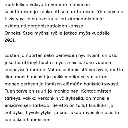
mahdollisti väkivaltatyömme toiminnan
kehittämisen
ja konkreettisen auttamisen
. Yhteistyö on
tiivistynyt ja
sujuvoitunut
eri viranomaisten ja
asiantuntijaorganisaatioiden kanssa.
Onneksi
Stea
myönsi työlle jatkoa myös vuodelle
2021.
Lasten ja nuorten sekä perheiden hyvinvointi on asia
joka herättänyt huolta myös meissä tänä vuonna
enenevissä määrin. Valtaosa ihmisistä voi hyvin, mutta
liian moni huonosti ja poikkeustilanne vaikuttaa
monen perheen ja ihmisen elämään
hankaloittavasti
.
Tuen tarve on suuri ja moninainen. Kohtaamisten
tärkeys, vaikka verkonkin välityksellä
,
on monelle
ensiarvoisen tärkeää. Se että on tullut kuulluksi ja
nähdyksi, hyväksytyksi ja saa jakaa myös ilon asioita
luo uskoa huomiseen.