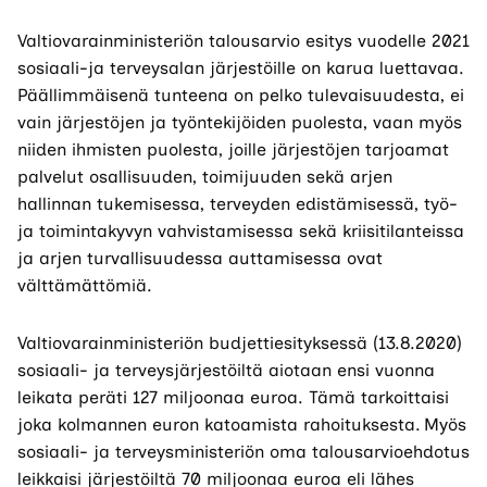
Valtiovarainministeriön talousarvio esitys vuodelle 2021
sosiaali-ja terveysalan järjestöille on karua luettavaa.
Päällimmäisenä tunteena on pelko tulevaisuudesta, ei
vain järjestöjen ja työntekijöiden puolesta, vaan myös
niiden ihmisten puolesta, joille järjestöjen tarjoamat
palvelut osallisuuden, toimijuuden sekä arjen
hallinnan tukemisessa, terveyden edistämisessä, työ-
ja toimintakyvyn vahvistamisessa sekä kriisitilanteissa
ja arjen turvallisuudessa auttamisessa ovat
välttämättömiä.
Valtiovarainministeriön budjettiesityksessä (13.8.2020)
sosiaali- ja terveysjärjestöiltä aiotaan ensi vuonna
leikata peräti 127 miljoonaa euroa. Tämä tarkoittaisi
joka kolmannen euron katoamista rahoituksesta. Myös
sosiaali- ja terveysministeriön oma talousarvioehdotus
leikkaisi järjestöiltä 70 miljoonaa euroa eli lähes