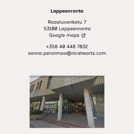
Lappeenranta
Raastuvankatu 7
53100 Lappeenranta
(Vieraile
Google maps
ulkoisella
+358 40 448 7832
sivustolla.
sanna.peronmaa@nicehearts.com
Linkki
avautuu
uuteen
välilehteen.)