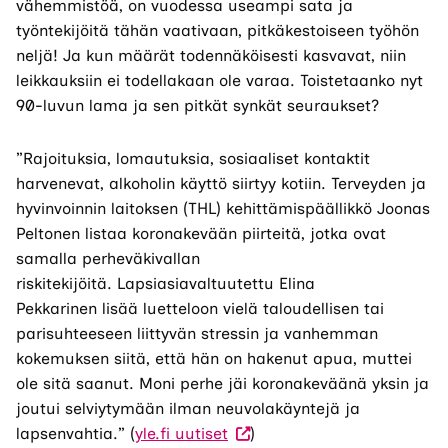
vähemmistöä, on vuodessa useampi sata ja
työntekijöitä tähän vaativaan, pitkäkestoiseen työhön
neljä! Ja kun määrät todennäköisesti kasvavat, niin
leikkauksiin ei todellakaan ole varaa. Toistetaanko nyt
90-luvun lama ja sen pitkät synkät seuraukset?
”Rajoituksia, lomautuksia, sosiaaliset kontaktit
harvenevat, alkoholin käyttö siirtyy kotiin. Terveyden ja
hyvinvoinnin laitoksen (THL) kehittämispäällikkö Joonas
Peltonen listaa koronakevään piirteitä, jotka ovat
samalla perheväkivallan
riskitekijöitä. Lapsiasiavaltuutettu Elina
Pekkarinen lisää luetteloon vielä taloudellisen tai
parisuhteeseen liittyvän stressin ja vanhemman
kokemuksen siitä, että hän on hakenut apua, muttei
ole sitä saanut. Moni perhe jäi koronakeväänä yksin ja
joutui selviytymään ilman neuvolakäyntejä ja
lapsenvahtia.” (
yle.fi uutiset
)