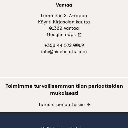
Vantaa
Lummetie 2, A-rappu
Käynti Kirjasolan kautta
01300 Vantaa
(Vieraile
Google maps
ulkoisella
+358 44 572 0069
sivustolla.
info@nicehearts.com
Linkki
avautuu
uuteen
välilehteen.)
Toimimme turvallisemman tilan periaatteiden
mukaisesti
Tutustu periaatteisiin