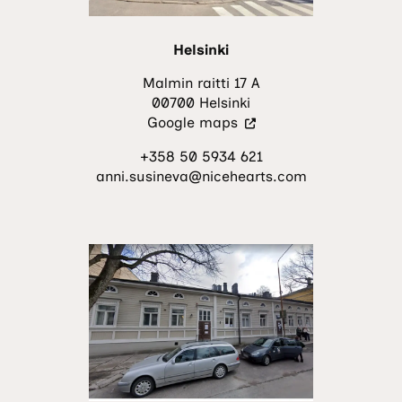
Helsinki
Malmin raitti 17 A
00700 Helsinki
(Vieraile
Google maps
ulkoisella
+358 50 5934 621
sivustolla.
anni.susineva@nicehearts.com
Linkki
avautuu
uuteen
välilehteen.)