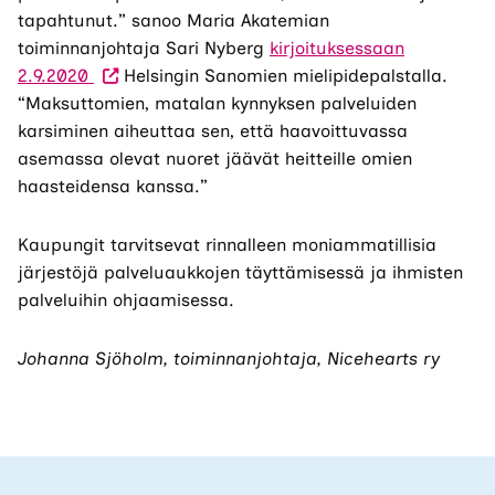
tapahtunut.” sanoo Maria Akatemian
toiminnanjohtaja Sari Nyberg
kirjoituksessaan
2.9.2020
Helsingin Sanomien mielipidepalstalla.
“Maksuttomien, matalan kynnyksen palveluiden
karsiminen aiheuttaa sen, että haavoittuvassa
asemassa olevat nuoret jäävät heitteille omien
haasteidensa kanssa.”
Kaupungit tarvitsevat rinnalleen moniammatillisia
järjestöjä palveluaukkojen täyttämisessä ja ihmisten
palveluihin ohjaamisessa.
Johanna Sjöholm, t
oiminnanjohtaja
,
Nicehearts ry