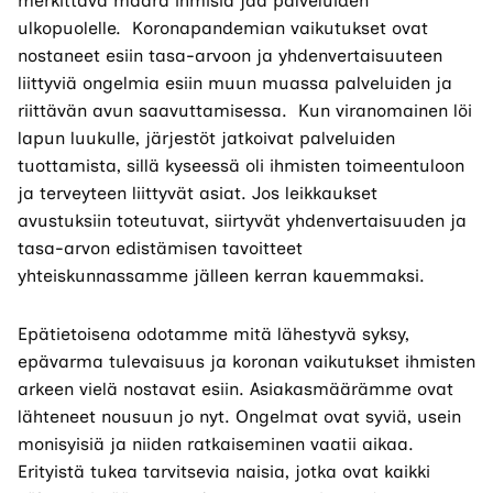
merkittävä määrä ihmisiä jää palveluiden
ulkopuolelle. Koronapandemian vaikutukset ovat
nostaneet esiin tasa-arvoon ja yhdenvertaisuuteen
liittyviä ongelmia esiin muun muassa palveluiden ja
riittävän avun saavuttamisessa. Kun viranomainen löi
lapun luukulle, järjestöt jatkoivat palveluiden
tuottamista, sillä kyseessä oli ihmisten toimeentuloon
ja terveyteen liittyvät asiat. Jos leikkaukset
avustuksiin toteutuvat, siirtyvät yhdenvertaisuuden ja
tasa-arvon edistämisen tavoitteet
yhteiskunnassamme jälleen kerran kauemmaksi.
Epätietoisena odotamme mitä lähestyvä syksy,
epävarma tulevaisuus ja koronan vaikutukset ihmisten
arkeen vielä nostavat esiin. Asiakasmäärämme ovat
lähteneet nousuun jo nyt. Ongelmat ovat syviä, usein
monisyisiä ja niiden ratkaiseminen vaatii aikaa.
Erityistä tukea tarvitsevia naisia, jotka ovat kaikki