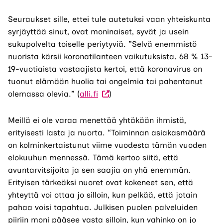
Seuraukset sille, ettei tule autetuksi vaan yhteiskunta
syrjäyttää sinut, ovat moninaiset, syvät ja usein
sukupolvelta toiselle periytyviä. ”Selvä enemmistö
nuorista kärsii koronatilanteen vaikutuksista. 68 % 13-
19-vuotiaista vastaajista kertoi, että koronavirus on
tuonut elämään huolia tai ongelmia tai pahentanut
olemassa olevia.” (
alli.fi
)
Meillä ei ole varaa menettää yhtäkään ihmistä,
erityisesti lasta ja nuorta. “Toiminnan asiakasmäärä
on kolminkertaistunut viime vuodesta tämän vuoden
elokuuhun mennessä. Tämä kertoo siitä, että
avuntarvitsijoita ja sen saajia on yhä enemmän.
Erityisen tärkeäksi nuoret ovat kokeneet sen, että
yhteyttä voi ottaa jo silloin, kun pelkää, että jotain
pahaa voisi tapahtua. Julkisen puolen palveluiden
piiriin moni pääsee vasta silloin, kun vahinko on jo