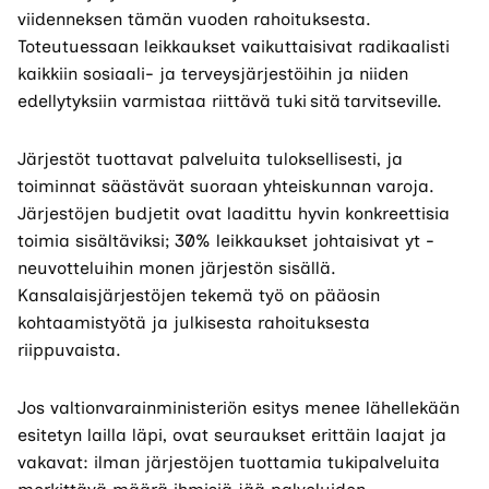
viidenneksen tämän vuoden rahoituksesta.
Toteutuessaan leikkaukset vaikuttaisivat radikaalisti
kaikkiin sosiaali- ja terveysjärjestöihin ja niiden
edellytyksiin varmistaa riittävä tuki sitä tarvitseville.
Järjestöt tuottavat palveluita tuloksellisesti, ja
toiminnat säästävät suoraan yhteiskunnan varoja.
Järjestöjen budjetit ovat laadittu hyvin konkreettisia
toimia sisältäviksi; 30% leikkaukset johtaisivat yt -
neuvotteluihin monen järjestön sisällä.
Kansalaisjärjestöjen tekemä työ on pääosin
kohtaamistyötä ja julkisesta rahoituksesta
riippuvaista.
Jos valtionvarainministeriön esitys menee lähellekään
esitetyn lailla läpi, ovat seuraukset erittäin laajat ja
vakavat: ilman järjestöjen tuottamia tukipalveluita