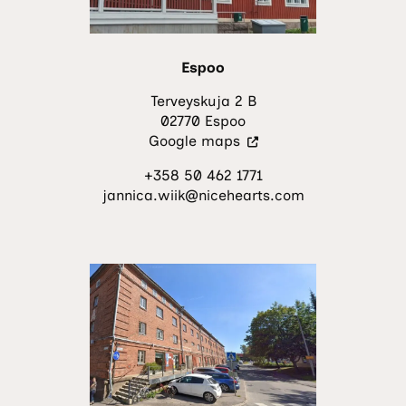
Espoo
Terveyskuja 2 B
02770 Espoo
(Vieraile
Google maps
ulkoisella
+358 50 462 1771
sivustolla.
jannica.wiik@nicehearts.com
Linkki
avautuu
uuteen
välilehteen.)