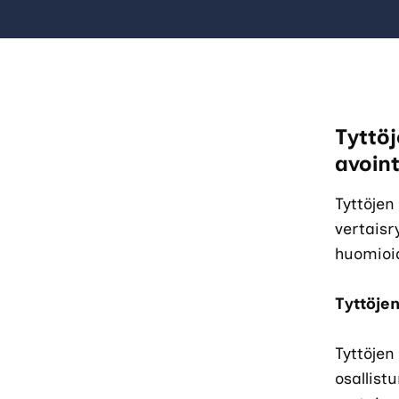
Tyttö
avoin
Tyttöjen 
vertais
huomioi
Tyttöjen
Tyttöjen
osallist