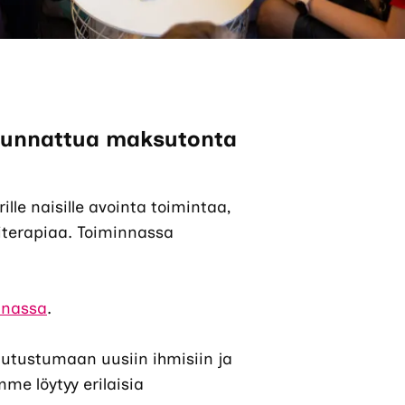
 suunnattua maksutonta
rille naisille avointa toimintaa,
iterapiaa. Toiminnassa
nnassa
.
 tutustumaan uusiin ihmisiin ja
me löytyy erilaisia