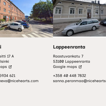
i
Lappeenranta
itti 17 A
Raastuvankatu 7
sinki
53100 Lappeenranta
(Vieraile
(Vieraile
maps
Google maps
ulkoisella
ulkoisella
5934 621
+358 40 448 7832
sivustolla.
sivustolla.
ineva@nicehearts.com
sanna.peronmaa@niceheart
Linkki
Linkki
avautuu
avautuu
uuteen
uuteen
välilehteen.)
välilehteen.)