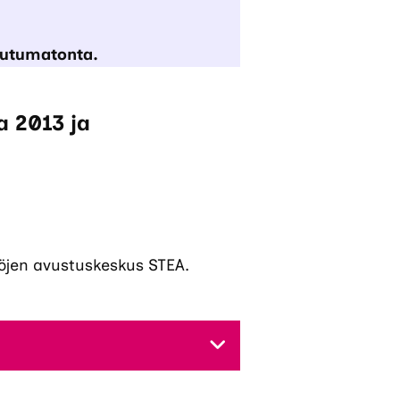
toutumatonta.
a 2013 ja
estöjen avustuskeskus STEA.