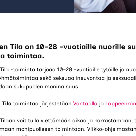
jen Tila on 10-28 -vuotiaille nuorille
ta toimintaa.
Tila -toiminta tarjoaa 10–28 -vuotiaille tytöille ja nuo
ryhmätoimintaa sekä seksuaalineuvontaa ja seksuaal
daan sukupuolen moninaisuus.
 Tila
toimintaa järjestetään
Vantaalla
ja
Lappeenra
 Tilaan voit tulla viettämään aikaa ja harrastamaan,
umaan monipuoliseen toimintaan. Viikko-ohjelmastam