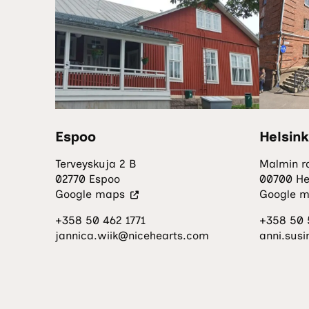
Espoo
Helsink
Terveyskuja 2 B
Malmin ra
02770 Espoo
00700 Hel
(Vieraile
Google maps
Google 
ulkoisella
+358 50 462 1771
+358 50 
sivustolla.
jannica.wiik@nicehearts.com
anni.sus
Linkki
avautuu
uuteen
välilehteen.)