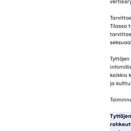
vertaisr
Tarvitta
Tilassa 
tarvitta
seksuaal
Tyttöjen
inhimill
kaikkia
ja kulttu
Toiminn
Tyttöjen
rohkeutt