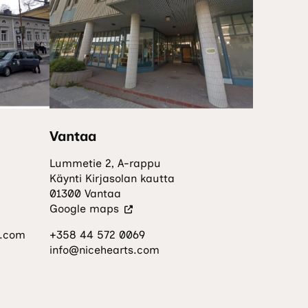
Vantaa
Lummetie 2, A-rappu
Käynti Kirjasolan kautta
01300 Vantaa
(Vieraile
Google maps
ulkoisella
s.com
+358 44 572 0069
sivustolla.
info@nicehearts.com
Linkki
avautuu
uuteen
välilehteen.)