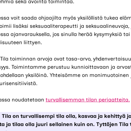
yhmiä sekä avointa toimintaa.
essa voit saada ohjaajilta myös yksilöllistä tukea eläm
toimii lisäksi seksuaaliterapeutti ja seksuaalineuvoj
essa ajanvarauksella, jos sinulla herää kysymyksiä t
isuuteen liittyen.
 Tila toiminnan arvoja ovat tasa-arvo, yhdenvertaisuus 
isyys. Toimintamme perustuu kunnioittavaan ja arvo
 kohdellaan yksilöinä. Yhteisömme on monimuotoinen
urisensitiivistä.
assa noudatetaan
turvallisemman tilan periaatteita.
 Tila on turvallisempi tila olla, kasvaa ja kehittyä
a ja tilaa olla juuri sellainen kuin on. Tyttöjen Tila