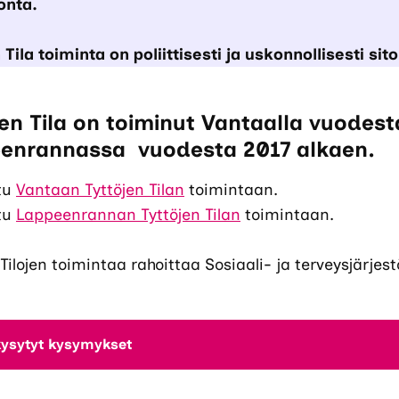
onta.
 Tila toiminta on poliittisesti ja uskonnollisesti si
en Tila on toiminut Vantaalla vuodest
enrannassa vuodesta 2017 alkaen.
tu
Vantaan Tyttöjen Tilan
toimintaan.
tu
Lappeenrannan Tyttöjen Tilan
toimintaan.
 Tilojen toimintaa rahoittaa Sosiaali- ja terveysjärj
kysytyt kysymykset