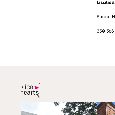
Lisätied
Sanna He
050 366