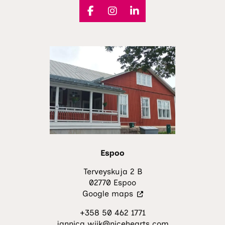
Espoo
Terveyskuja 2 B
02770 Espoo
(Vieraile
Google maps
ulkoisella
+358 50 462 1771
sivustolla.
jannica.wiik@nicehearts.com