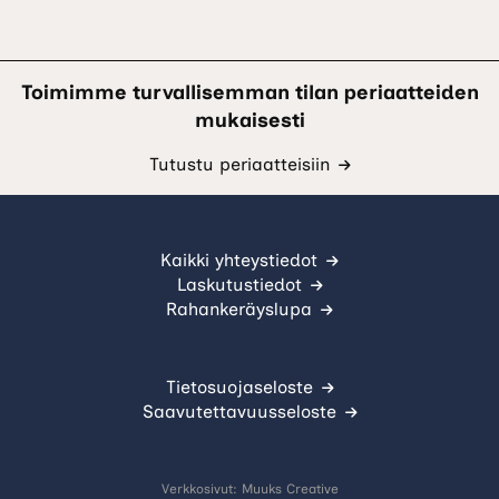
uuteen
välilehteen.)
Toimimme turvallisemman tilan periaatteiden
mukaisesti
Tutustu periaatteisiin
Kaikki yhteystiedot
Laskutustiedot
Rahankeräyslupa
Tietosuojaseloste
Saavutettavuusseloste
Verkkosivut:
Muuks Creative