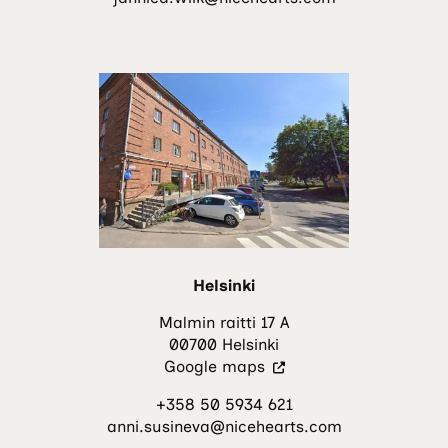
Linkki
avautuu
uuteen
välilehteen.)
Helsinki
Malmin raitti 17 A
00700 Helsinki
(Vieraile
Google maps
ulkoisella
+358 50 5934 621
sivustolla.
anni.susineva@nicehearts.com
Linkki