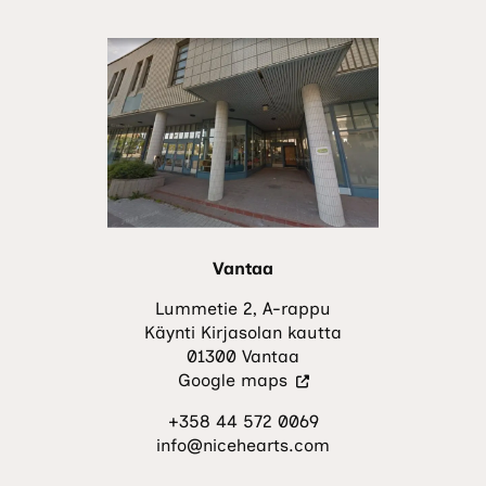
uuteen
välilehteen.)
Vantaa
Lummetie 2, A-rappu
Käynti Kirjasolan kautta
01300 Vantaa
(Vieraile
Google maps
ulkoisella
+358 44 572 0069
sivustolla.
info@nicehearts.com
Linkki
avautuu