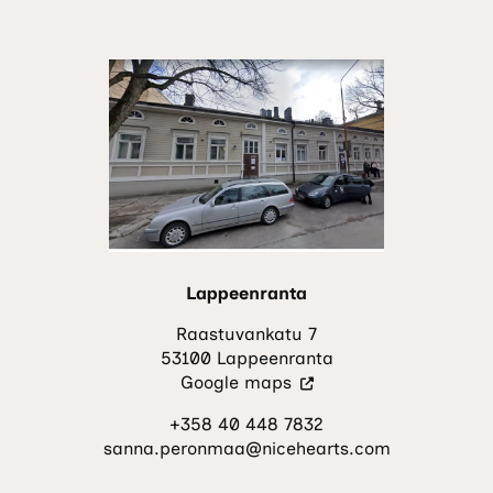
avautuu
uuteen
välilehteen.)
Lappeenranta
Raastuvankatu 7
53100 Lappeenranta
(Vieraile
Google maps
ulkoisella
+358 40 448 7832
sivustolla.
sanna.peronmaa@nicehearts.com
Linkki
avautuu