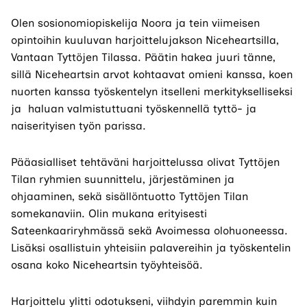
Olen sosionomiopiskelija Noora ja tein viimeisen
opintoihin kuuluvan harjoittelujakson Niceheartsilla,
Vantaan Tyttöjen Tilassa. Päätin hakea juuri tänne,
sillä Niceheartsin arvot kohtaavat omieni kanssa, koen
nuorten kanssa työskentelyn itselleni merkitykselliseksi
ja haluan valmistuttuani työskennellä tyttö- ja
naiserityisen työn parissa.
Pääasialliset tehtäväni harjoittelussa olivat Tyttöjen
Tilan ryhmien suunnittelu, järjestäminen ja
ohjaaminen, sekä sisällöntuotto Tyttöjen Tilan
somekanaviin. Olin mukana erityisesti
Sateenkaariryhmässä sekä Avoimessa olohuoneessa.
Lisäksi osallistuin yhteisiin palavereihin ja työskentelin
osana koko Niceheartsin työyhteisöä.
Harjoittelu ylitti odotukseni, viihdyin paremmin kuin