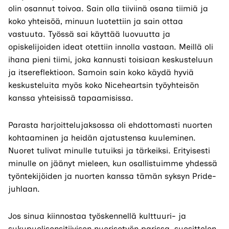
olin osannut toivoa. Sain olla tiiviinä osana tiimiä ja
koko yhteisöä, minuun luotettiin ja sain ottaa
vastuuta. Työssä sai käyttää luovuutta ja
opiskelijoiden ideat otettiin innolla vastaan. Meillä oli
ihana pieni tiimi, joka kannusti toisiaan keskusteluun
ja itsereflektioon. Samoin sain koko käydä hyviä
keskusteluita myös koko Niceheartsin työyhteisön
kanssa yhteisissä tapaamisissa.
Parasta harjoittelujaksossa oli ehdottomasti nuorten
kohtaaminen ja heidän ajatustensa kuuleminen.
Nuoret tulivat minulle tutuiksi ja tärkeiksi. Erityisesti
minulle on jäänyt mieleen, kun osallistuimme yhdessä
työntekijöiden ja nuorten kanssa tämän syksyn Pride-
juhlaan.
Jos sinua kiinnostaa työskennellä kulttuuri- ja
sukupuolisensitiivisen nuorisotyön parissa, suosittelen