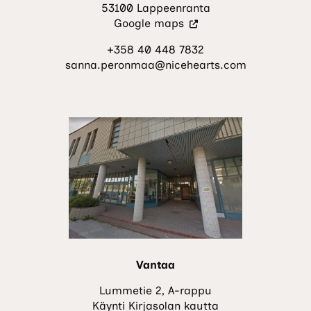
53100 Lappeenranta
(Vieraile
Google maps
ulkoisella
+358 40 448 7832
sivustolla.
sanna.peronmaa@nicehearts.com
Linkki
avautuu
uuteen
välilehteen.)
Vantaa
Lummetie 2, A-rappu
Käynti Kirjasolan kautta