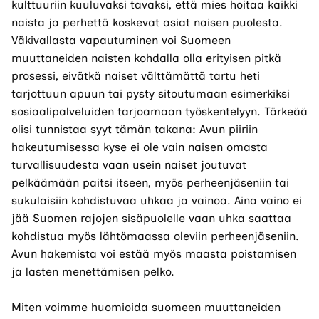
kulttuuriin kuuluvaksi tavaksi, että mies hoitaa kaikki
naista ja perhettä koskevat asiat naisen puolesta.
Väkivallasta vapautuminen voi Suomeen
muuttaneiden naisten kohdalla olla erityisen pitkä
prosessi, eivätkä naiset välttämättä tartu heti
tarjottuun apuun tai pysty sitoutumaan esimerkiksi
sosiaalipalveluiden tarjoamaan työskentelyyn. Tärkeää
olisi tunnistaa syyt tämän takana: Avun piiriin
hakeutumisessa kyse ei ole vain naisen omasta
turvallisuudesta vaan usein naiset joutuvat
pelkäämään paitsi itseen, myös perheenjäseniin tai
sukulaisiin kohdistuvaa uhkaa ja vainoa. Aina vaino ei
jää Suomen rajojen sisäpuolelle vaan uhka saattaa
kohdistua myös lähtömaassa oleviin perheenjäseniin.
Avun hakemista voi estää myös maasta poistamisen
ja lasten menettämisen pelko.
Miten voimme huomioida suomeen muuttaneiden