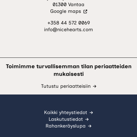
01300 Vantaa
(Vieraile
Google maps
ulkoisella
+358 44 572 0069
sivustolla.
info@nicehearts.com
Linkki
avautuu
uuteen
välilehteen.)
Toimimme turvallisemman tilan periaatteiden
mukaisesti
Tutustu periaatteisiin
Kaikki yhteystiedot
Laskutustiedot
Rahankeräyslupa