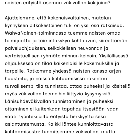
naisten erityistä asemaa väkivallan kokijoina?
Ajattelemme, että kokonaisvaltainen, matalan
kynnyksen pitkäkestoinen tuki on yksi osa ratkaisua.
WahvaNainen-toiminnassa tuemme naisten omaa
toimijuutta ja toimintakykyä kohtaavan, kiireettömän
palveluohjauksen, selkokielisen neuvonnan ja
vertaistuellisen ryhmätoiminnan keinoin. Yksilöllisessä
ohjauksessa on tilaa kaikenlaisille kokemuksille ja
tarpeille. Ratkomme yhdessä naisten kanssa arjen
haasteita, ja näissä kohtaamisissa rakentuu
turvallisempi tila tunnistaa, ottaa puheeksi ja käsitellä
myös väkivallan teemoihin liittyviä kysymyksiä.
Lähisuhdeväkivallan tunnistaminen ja puheeksi
ottaminen ei kuitenkaan tapahdu itsestään, vaan
vaatii työntekijöiltä erityistä herkkyyttä sekä
asiantuntemusta. Kaikki lähtee kunnioittavasta
kohtaamisesta: tuomitsemme väkivallan, mutta