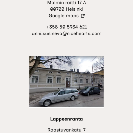
Malmin raitti 17 A
00700 Helsinki
(Vieraile
Google maps
ulkoisella
+358 50 5934 621
sivustolla.
anni.susineva@nicehearts.com
Linkki
avautuu
uuteen
välilehteen.)
Lappeenranta
Raastuvankatu 7