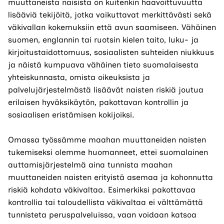
muuttaneista naisista on kuitenkin haavoittuvuutta
lisääviä tekijöitä, jotka vaikuttavat merkittävästi sekä
väkivallan kokemuksiin että avun saamiseen. Vähäinen
suomen, englannin tai ruotsin kielen taito, luku- ja
kirjoitustaidottomuus, sosiaalisten suhteiden niukkuus
ja näistä kumpuava vähäinen tieto suomalaisesta
yhteiskunnasta, omista oikeuksista ja
palvelujärjestelmästä lisäävät naisten riskiä joutua
erilaisen hyväksikäytön, pakottavan kontrollin ja
sosiaalisen eristämisen kokijoiksi.
Omassa työssämme maahan muuttaneiden naisten
tukemiseksi olemme huomanneet, ettei suomalainen
auttamisjärjestelmä aina tunnista maahan
muuttaneiden naisten erityistä asemaa ja kohonnutta
riskiä kohdata väkivaltaa. Esimerkiksi pakottavaa
kontrollia tai taloudellista väkivaltaa ei välttämättä
tunnisteta peruspalveluissa, vaan voidaan katsoa