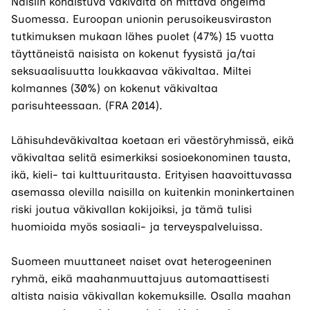
Naisiin kohdistuva väkivalta on mittava ongelma
Suomessa. Euroopan unionin perusoikeusviraston
tutkimuksen mukaan lähes puolet (47%) 15 vuotta
täyttäneistä naisista on kokenut fyysistä ja/tai
seksuaalisuutta loukkaavaa väkivaltaa. Miltei
kolmannes (30%) on kokenut väkivaltaa
parisuhteessaan. (FRA 2014).
Lähisuhdeväkivaltaa koetaan eri väestöryhmissä, eikä
väkivaltaa selitä esimerkiksi sosioekonominen tausta,
ikä, kieli- tai kulttuuritausta. Erityisen haavoittuvassa
asemassa olevilla naisilla on kuitenkin moninkertainen
riski joutua väkivallan kokijoiksi, ja tämä tulisi
huomioida myös sosiaali- ja terveyspalveluissa.
Suomeen muuttaneet naiset ovat heterogeeninen
ryhmä, eikä maahanmuuttajuus automaattisesti
altista naisia väkivallan kokemuksille. Osalla maahan