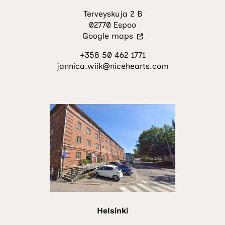
Terveyskuja 2 B
02770 Espoo
(Vieraile
Google maps
ulkoisella
+358 50 462 1771
sivustolla.
jannica.wiik@nicehearts.com
Linkki
avautuu
uuteen
välilehteen.)
Helsinki