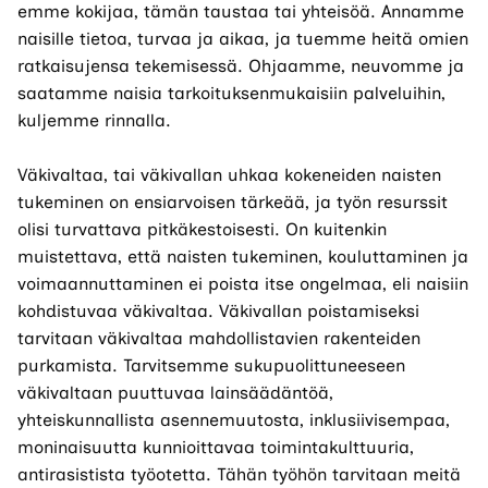
emme kokijaa, tämän taustaa tai yhteisöä. Annamme
naisille tietoa, turvaa ja aikaa, ja tuemme heitä omien
ratkaisujensa tekemisessä. Ohjaamme, neuvomme ja
saatamme naisia tarkoituksenmukaisiin palveluihin,
kuljemme rinnalla.
Väkivaltaa, tai väkivallan uhkaa kokeneiden naisten
tukeminen on ensiarvoisen tärkeää, ja työn resurssit
olisi turvattava pitkäkestoisesti. On kuitenkin
muistettava, että naisten tukeminen, kouluttaminen ja
voimaannuttaminen ei poista itse ongelmaa, eli naisiin
kohdistuvaa väkivaltaa. Väkivallan poistamiseksi
tarvitaan väkivaltaa mahdollistavien rakenteiden
purkamista. Tarvitsemme sukupuolittuneeseen
väkivaltaan puuttuvaa lainsäädäntöä,
yhteiskunnallista asennemuutosta, inklusiivisempaa,
moninaisuutta kunnioittavaa toimintakulttuuria,
antirasistista työotetta. Tähän työhön tarvitaan meitä