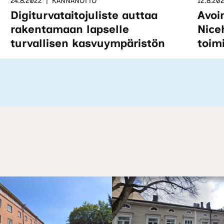
24.8.2022
KANNANOTTO
12.8.20
Digiturvataitojuliste auttaa
Avoi
rakentamaan lapselle
Nice
turvallisen kasvuympäristön
toim