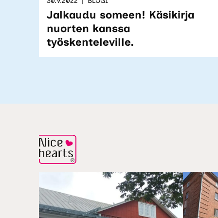
30.9.2022
BLOGI
Jalkaudu someen! Käsikirja
nuorten kanssa
työskenteleville.