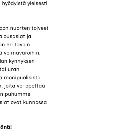
 hyödyistä yleisesti
oon nuorten toiveet
talousasiat ja
 eri tavoin.
ä voimavaroihin,
alan kynnyksen
tai uran
la monipuolisista
, joita voi opettaa
emmän puhumme
asiat ovat kunnossa
vänä!