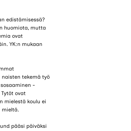
an edistämisessä?
än huomiota, mutta
emia ovat
päin. YK:n mukaan
kommat
a naisten tekemä työ
ousosaaminen -
 Tytöt ovat
 mielestä koulu ei
ä mieltä.
lund pääsi päiväksi