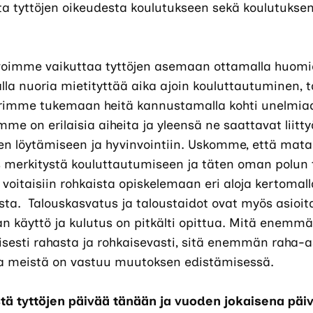
ta tyttöjen oikeudesta koulutukseen sekä koulutuksen
 voimme vaikuttaa tyttöjen asemaan ottamalla huomi
ilalla nuoria mietityttää aika ajoin kouluttautuminen, 
rimme tukemaan heitä kannustamalla kohti unelmiaan
 on erilaisia aiheita ja yleensä ne saattavat liitty
en löytämiseen ja hyvinvointiin. Uskomme, että mat
 merkitystä kouluttautumiseen ja täten oman polun 
 voitaisiin rohkaista opiskelemaan eri aloja kertomal
ta. Talouskasvatus ja taloustaidot ovat myös asioita
Rahan käyttö ja kulutus on pitkälti opittua. Mitä en
sesti rahasta ja rohkaisevasti, sitä enemmän raha-
ella meistä on vastuu muutoksen edistämisessä.
tä tyttöjen päivää tänään ja vuoden jokaisena päi