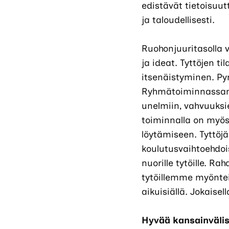
edistävät tietoisuut
ja taloudellisesti.
Ruohonjuuritasolla
ja ideat. Tyttöjen t
itsenäistyminen. Py
Ryhmätoiminnassamme
unelmiin, vahvuuksi
toiminnalla on myös
löytämiseen. Tyttöjä
koulutusvaihtoehdois
nuorille tytöille. 
tytöillemme myöntei
aikuisiällä. Jokais
Hyvää kansainvälis