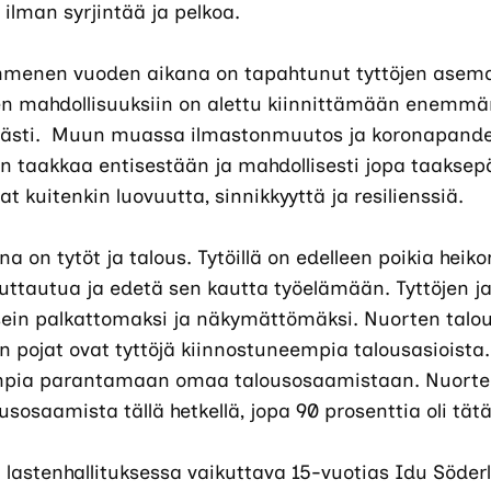
ilman syrjintää ja pelkoa.
menen vuoden aikana on tapahtunut tyttöjen asem
en mahdollisuuksiin on alettu kiinnittämään enemm
tävästi. Muun muassa ilmastonmuutos ja koronapand
en taakkaa entisestään ja mahdollisesti jopa taakse
t kuitenkin luovuutta, sinnikkyyttä ja resilienssiä.
 on tytöt ja talous. Tytöillä on edelleen poikia hei
uttautua ja edetä sen kautta työelämään. Tyttöjen j
sein palkattomaksi ja näkymättömäksi. Nuorten tal
pojat ovat tyttöjä kiinnostuneempia talousasioista.
mpia parantamaan omaa talousosaamistaan. Nuorten
ousosaamista tällä hetkellä, jopa 90 prosenttia oli tät
n lastenhallituksessa vaikuttava 15-vuotias Idu Söder