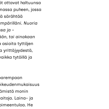
töt ottavat haltuunsa
nnassa puheen, jossa
yhä särähtää
ympärilläni. Nuoria
sa ja -
tään, tai ainakaan
 asioita tyttöjen
 yrittäjyydestä,
ikka tytöillä ja
n parempaan
a oikeudenmukaisuus
stämistä monin
itoja. Laina- ja
toimeentuloa. He