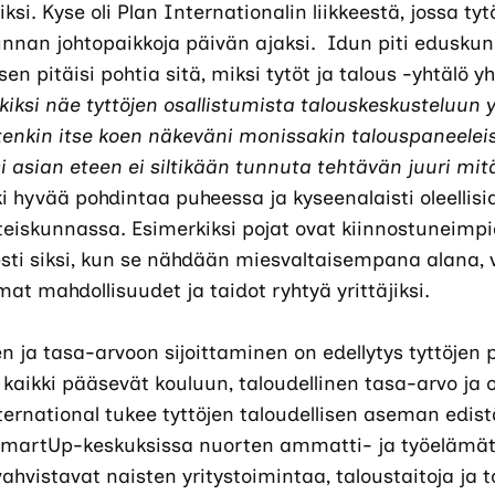
ksi. Kyse oli Plan Internationalin liikkeestä, jossa ty
unnan johtopaikkoja päivän ajaksi. Idun piti edusku
sen pitäisi pohtia sitä, miksi tytöt ja talous -yhtälö 
kiksi näe tyttöjen osallistumista talouskeskusteluun 
itenkin itse koen näkeväni monissakin talouspaneeleis
i asian eteen ei siltikään tunnuta tehtävän juuri mi
i hyvää pohdintaa puheessa ja kyseenalaisti oleellisia
teiskunnassa. Esimerkiksi pojat ovat kiinnostuneimpia
ti siksi, kun se nähdään miesvaltaisempana alana, va
amat mahdollisuudet ja taidot ryhtyä yrittäjiksi.
en ja tasa-arvoon sijoittaminen on edellytys tyttöje
 kaikki pääsevät kouluun, taloudellinen tasa-arvo j
nternational tukee tyttöjen taloudellisen aseman edi
SmartUp-keskuksissa nuorten ammatti- ja työelämäta
ahvistavat naisten yritystoimintaa, taloustaitoja ja 