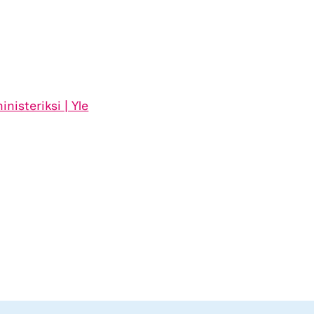
nisteriksi | Yle
raile
isella
stolla.
kki
utuu
een
lehteen.)