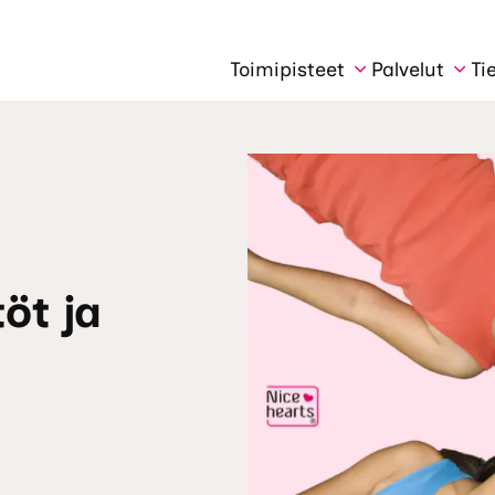
Toimipisteet
Palvelut
Ti
öt ja