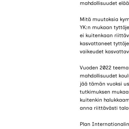
mahdollisuudet elää 
Mitä muutoksia kym
YK:n mukaan tyttöj
ei kuitenkaan riit
kasvattaneet tyttöj
vaikeudet kasvattava
Vuoden 2022 teemana
mahdollisuudet koul
jää tämän vuoksi u
tutkimuksen mukaan 
kuitenkin halukkaa
anna riittävästi tal
Plan Internationali