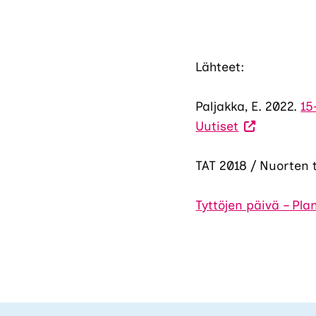
Lähteet:
Paljakka, E. 2022.
15
(Vieraile
Uutiset
ulkoisella
sivustolla.
TAT 2018 / Nuorten
Linkki
avautuu
Tyttöjen päivä – Pla
uuteen
välilehteen.)