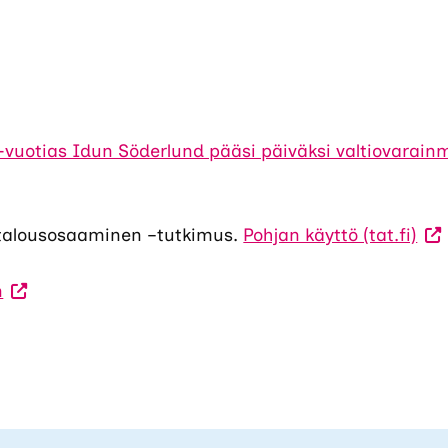
-vuotias Idun Söderlund pääsi päiväksi valtiovarainmi
(Vie
 talousosaaminen –tutkimus.
Pohjan käyttö (tat.fi)
ulko
(Vieraile
sivu
n
ulkoisella
Lin
sivustolla.
ava
Linkki
uut
avautuu
väli
uuteen