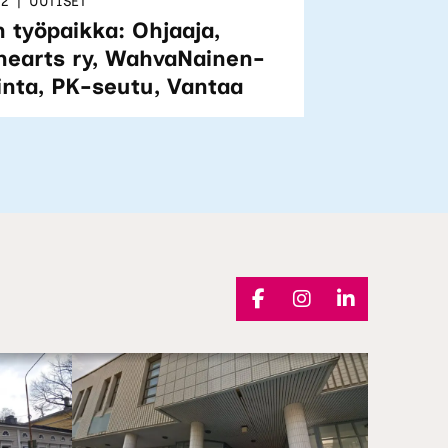
22
UUTISET
n työpaikka: Ohjaaja,
hearts ry, WahvaNainen-
inta, PK-seutu, Vantaa