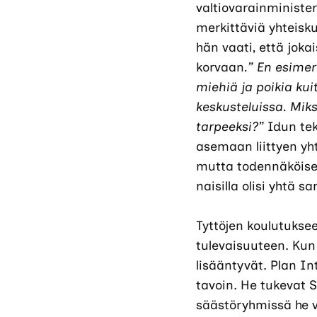
valtiovarainministeri
merkittäviä yhteisk
hän vaati, että jokai
korvaan
.” En esimer
miehiä ja poikia ku
keskusteluissa. Miks
tarpeeksi?”
Idun tek
asemaan liittyen yh
mutta todennäköises
naisilla olisi yhtä s
Tyttöjen koulutukse
tulevaisuuteen. Kun
lisääntyvät. Plan I
tavoin. He tukevat 
säästöryhmissä he v