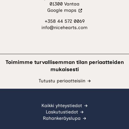
01300 Vantaa
(Vieraile
Google maps
ulkoisella
+358 44 572 0069
sivustolla.
info@nicehearts.com
Linkki
avautuu
uuteen
välilehteen.)
Toimimme turvallisemman tilan periaatteiden
mukaisesti
Tutustu periaatteisiin
Kaikki yhteystiedot
Laskutustiedot
Rahankeräyslupa