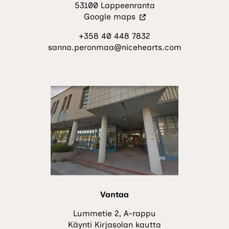
53100 Lappeenranta
(Vieraile
Google maps
ulkoisella
+358 40 448 7832
sivustolla.
sanna.peronmaa@nicehearts.com
Linkki
avautuu
uuteen
välilehteen.)
Vantaa
Lummetie 2, A-rappu
Käynti Kirjasolan kautta