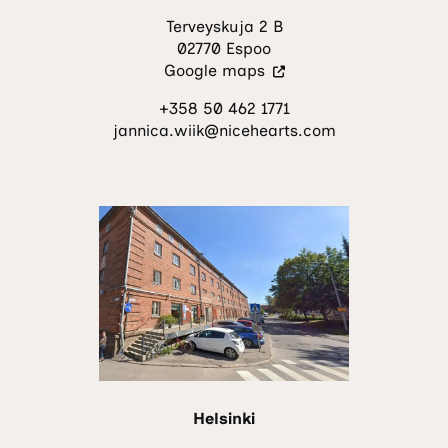
Terveyskuja 2 B
02770 Espoo
(Vieraile
Google maps
ulkoisella
+358 50 462 1771
sivustolla.
jannica.wiik@nicehearts.com
Linkki
avautuu
uuteen
välilehteen.)
Helsinki