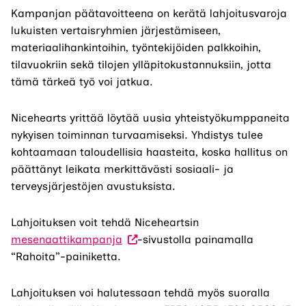
Kampanjan päätavoitteena on kerätä lahjoitusvaroja
lukuisten vertaisryhmien järjestämiseen,
materiaalihankintoihin, työntekijöiden palkkoihin,
tilavuokriin sekä tilojen ylläpitokustannuksiin, jotta
tämä tärkeä työ voi jatkua.
Nicehearts yrittää löytää uusia yhteistyökumppaneita
nykyisen toiminnan turvaamiseksi. Yhdistys tulee
kohtaamaan taloudellisia haasteita, koska hallitus on
päättänyt leikata merkittävästi sosiaali- ja
terveysjärjestöjen avustuksista.
Lahjoituksen voit tehdä Niceheartsin
(Vieraile
mesenaattikampanja
-sivustolla painamalla
ulkoisella
“Rahoita”-painiketta.
sivustolla.
Linkki
Lahjoituksen voi halutessaan tehdä myös suoralla