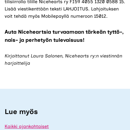
avautuu
tilisiirrolla tilille Nicehearts ry FI59 4055 1320 0588 15.
uuteen
Lisää viestikenttään teksti LAHJOITUS. Lahjoituksen
välilehteen.)
voit tehdä myös Mobilepayllä numeroon 15012.
Auta Niceheartsia turvaamaan tärkeän tyttö-,
nais- ja perhetyön tulevaisuus!
Kirjoittanut Laura Salonen, Nicehearts ry:n viestinnän
harjoittelija
Lue myös
Kaikki ajankohtaiset