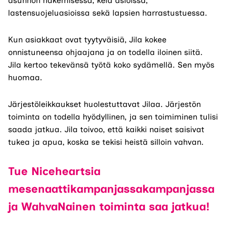
asunnon hakemisessa, kela asioissa,
lastensuojeluasioissa sekä lapsien harrastustuessa.
Kun asiakkaat ovat tyytyväisiä, Jila kokee
onnistuneensa ohjaajana ja on todella iloinen siitä.
Jila kertoo tekevänsä työtä koko sydämellä. Sen myös
huomaa.
Järjestöleikkaukset huolestuttavat Jilaa. Järjestön
toiminta on todella hyödyllinen, ja sen toimiminen tulisi
saada jatkua. Jila toivoo, että kaikki naiset saisivat
tukea ja apua, koska se tekisi heistä silloin vahvan.
Tue Niceheartsia
mesenaattikampanjassakampanjassa
ja WahvaNainen toiminta saa jatkua!