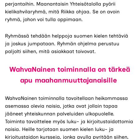
perjantaihin. Maanantaisin Yhteisötalolla pyörii
kielikahvilaryhmä, mitä Riikka ohjaa. Se on avoin
ryhmä, johon voi tulla oppimaan.
Ryhmässä tehdään helppoja suomen kielen tehtäviä
ja joskus jumpataan. Ryhmän ohjelma perustuu
paljolti siihen, mitä asiakkaat toivovat.
WahvaNainen toiminnalla on tärkeä
apu maahanmuuttajanaisille
WahvaNainen toiminnalla tavoitellaan heikommassa
asemassa olevia naisia, jotka ovat jollain tapaa
jääneet yhteiskunnan palveluiden ulkopuolelle.
Toiminta tavoittelee myös luku- ja kirjoitustaidottomia
naisia. Heille tarjotaan suomen kielen luku- ja
kirjoitustaidon kursseja, jonka avulla pyritään siihen,