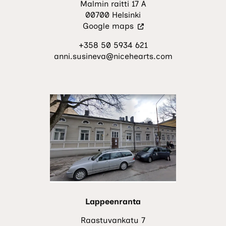
Malmin raitti 17 A
00700 Helsinki
(Vieraile
Google maps
ulkoisella
+358 50 5934 621
sivustolla.
anni.susineva@nicehearts.com
Linkki
avautuu
uuteen
välilehteen.)
Lappeenranta
Raastuvankatu 7