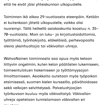
että he eivät jäisi yhteiskunnan ulkopuolelle.
Toiminnan ikä alkaa 29-vuotiaasta eteenpäin. Ketään
ei kuitenkaan jätetä ulkopuolelle, vaikka olisi
nuorempi. Tällä hetkellä asiakaskunta koostuu n. 35–
70-vuotiaista. Moni on luku- ja kirjoitustaidottomia,
työttömiä, työnhakijoita, eläkeläisiä, perhevapaalla
olevia yksinhuoltajia tai väkivallan uhreja.
WahvaNainen toiminnasta saa apua myös kelaan
liittyviin ongelmiin, kuten kelan päätösten lukemiseen,
toimeentulotuen hakemiseen ja työttömyysajan
ilmoittamiseen. Asiakkaita autetaan myös työpaikan
etsimisessä, suomen kielen kursseilla, päivähoidossa
sekä velkojen selvittelyssä. Palveluohjaajien
työnkuvaan kuuluu myös väkivaltatyö. Väkivallan
uhreja opetetaan tunnistamaan väkivallan eri