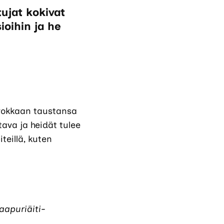
tujat kokivat
oihin ja he
vokkaan taustansa
ava ja heidät tulee
teillä, kuten
aapuriäiti-