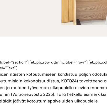
label=”section”] [et_pb_row admin_label=”row”] [et_pb_c
el=”Text”]
en naisten kotoutumiseen kohdistuu paljon odotuks
outumislain kokonaisuudistus, KOTO24) tavoitteena 
en ja muiden työvoiman ulkopuolella olevien maaha
uihin (Valtioneuvosto 2023). Tällä hetkellä esimerkiksi
idit jäävät kotoutumispalveluiden ulkopuolelle.