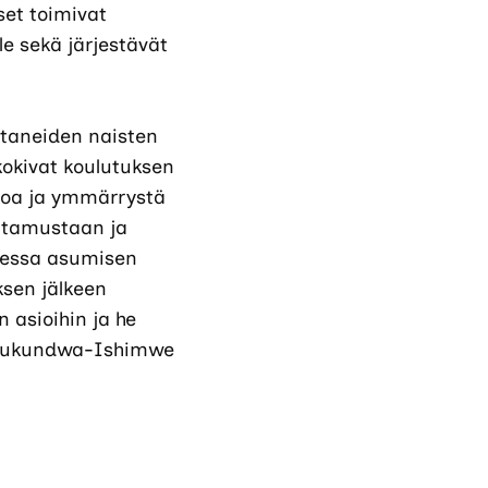
set toimivat
le sekä järjestävät
taneiden naisten
kokivat koulutuksen
ietoa ja ymmärrystä
ottamustaan ja
omessa asumisen
ksen jälkeen
 asioihin ja he
. (Mukundwa-Ishimwe