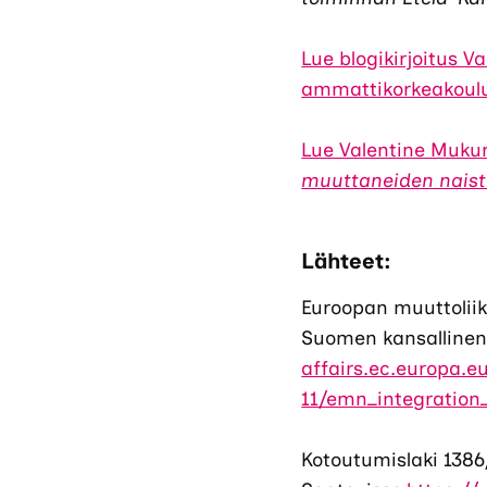
Lue blogikirjoitus
ammattikorkeakoulun
Lue Valentine Muk
muuttaneiden naist
Lähteet:
Euroopan muuttolii
Suomen kansallinen 
affairs.ec.europa.e
11/emn_integration
Kotoutumislaki 1386/