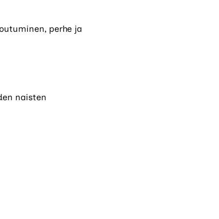
ki
a
utuu
a.
een
toutuminen, perhe ja
lehteen.)
u
en.)
den naisten
.