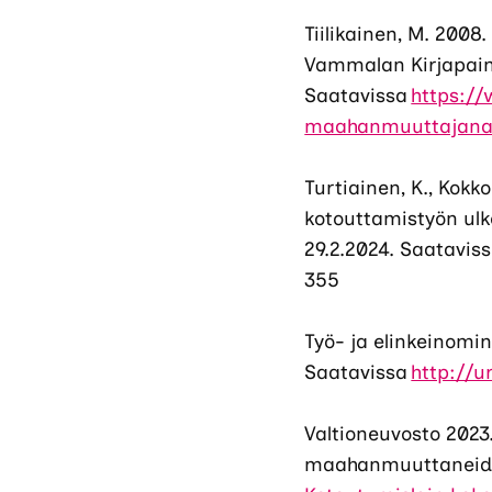
Tiilikainen, M. 200
Vammalan Kirjapaino 
Saatavissa
https://
maahanmuuttajanai
Turtiainen, K., Kokk
kotouttamistyön ulk
29.2.2024. Saatavis
355
Työ- ja elinkeinomin
Saatavissa
http://u
Valtioneuvosto 2023
maahanmuuttaneiden 