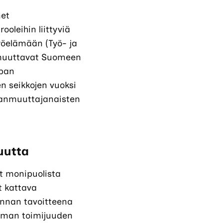
net
oleihin liittyviä
työelämään (Työ- ja
t muuttavat Suomeen
opan
en seikkojen vuoksi
hanmuuttajanaisten
uutta
at monipuolista
t kattava
innan tavoitteena
 oman toimijuuden