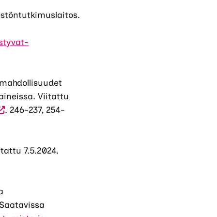
stöntutkimuslaitos.
styvat-
n mahdollisuudet
ineissa. Viitattu
Vieraile
. 246-237, 254-
lkoisella
ivustolla.
inkki
tattu 7.5.2024.
vautuu
uteen
älilehteen.)
a
 Saatavissa