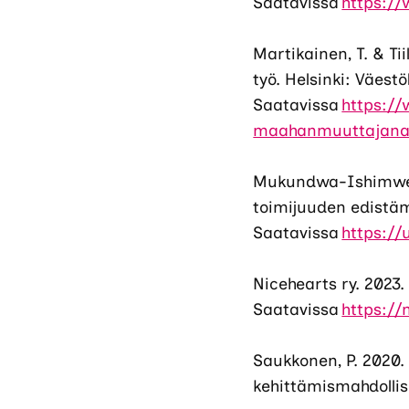
Saatavissa
https://
Martikainen, T. & T
työ. Helsinki: Väestöl
Saatavissa
https://
maahanmuuttajanai
Mukundwa-Ishimwe, 
toimijuuden edistäm
Saatavissa
https://
Nicehearts ry. 2023.
Saatavissa
https:/
Saukkonen, P. 2020.
kehittämismahdolli