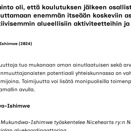
into oli, että koulutuksen jälkeen osallis
kuttamaan enemmän itseään koskeviin asi
tiivisemmin alueellisiin aktiviteetteihin ja
Ishimwe (2024)
uttaja tuo mukanaan oman ainutlaatuisen sekä ar
nmuuttajanaisten potentiaali yhteiskunnassa on valt
mijoina. Toimijuutta voi lisätä monipuolisilla toimenpi
amallin avulla.
wa-Ishimwe
ne Mukundwa-Ishimwe työskentelee Nicehearts ry:n N
jalan aluekoordinaattorina.