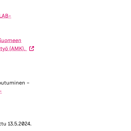
 LAB-
 Suomeen
etyö (AMK).
outuminen –
-
raile
isella
stolla.
tu 13.5.2024.