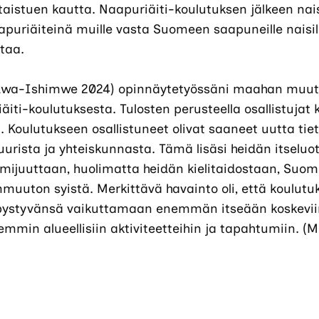
taistuen kautta. Naapuriäiti-koulutuksen jälkeen nai
aapuriäiteinä muille vasta Suomeen saapuneille naisil
ntaa.
dwa-Ishimwe 2024) opinnäytetyössäni maahan muut
iti-koulutuksesta. Tulosten perusteella osallistujat 
si. Koulutukseen osallistuneet olivat saaneet uutta t
uurista ja yhteiskunnasta. Tämä lisäsi heidän itselu
oimijuuttaan, huolimatta heidän kielitaidostaan, Su
muuton syistä. Merkittävä havainto oli, että koulutu
t pystyvänsä vaikuttamaan enemmän itseään koskeviin
visemmin alueellisiin aktiviteetteihin ja tapahtumiin