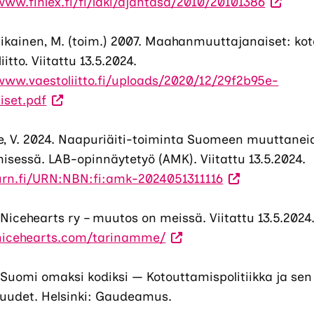
(Vieraile
Link
www.finlex.fi/fi/laki/ajantasa/2010/20101386
ulkoisell
ava
sivustoll
uut
iilikainen, M. (toim.) 2007. Maahanmuuttajanaiset: ko
Linkki
väli
iitto. Viitattu 13.5.2024.
avautu
www.vaestoliitto.fi/uploads/2020/12/29f2b95e-
(Vieraile
uuteen
set.pdf
ulkoisella
välilehte
sivustolla.
V. 2024. Naapuriäiti-toiminta Suomeen muuttanei
Linkki
isessä. LAB-opinnäytetyö (AMK). Viitattu 13.5.2024.
avautuu
(Vieraile
urn.fi/URN:NBN:fi:amk-2024051311116
uuteen
ulkoisella
välilehteen.)
sivustolla.
 Nicehearts ry – muutos on meissä. Viitattu 13.5.2024
Linkki
/nicehearts.com/tarinamme/
avautuu
uuteen
 Suomi omaksi kodiksi — Kotouttamispolitiikka ja sen
välilehteen.)
suudet. Helsinki: Gaudeamus.