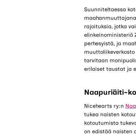
Suunniteltaessa ko
maahanmuuttajanaise
rajoituksia, jotka v
elinkeinoministeriö
perhesyistä, ja maa
muuttoliikeverkosto 
tarvitaan monipuol
erilaiset taustat ja
Naapuriäiti-ko
Nicehearts ry:n
Naa
tukea naisten kotou
kotoutumista tukeva
on edistää naisten 