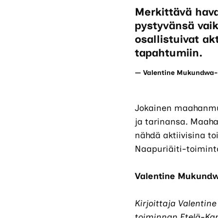
Merkittävä hava
pystyvänsä vai
osallistuivat ak
tapahtumiin.
Valentine Mukundwa-
Jokainen maahanmu
ja tarinansa. Maaha
nähdä aktiivisina toi
Naapuriäiti-toimint
Valentine Mukund
Kirjoittaja Valenti
toiminnan Etelä-Kar