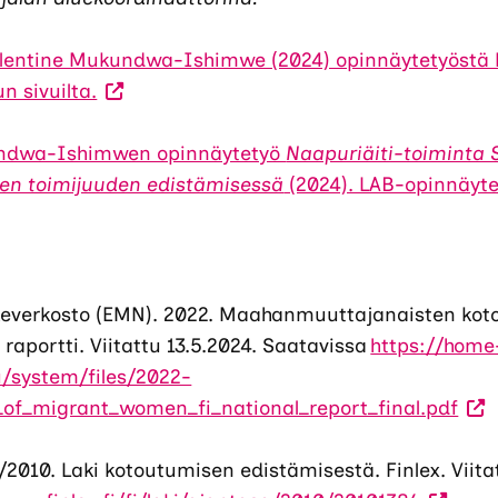
 Valentine Mukundwa-Ishimwe (2024) opinnäytetyöstä
(Vieraile
 sivuilta.
ulkoisella
sivustolla.
undwa-Ishimwen opinnäytetyö
Naapuriäiti-toiminta
Linkki
en toimijuuden edistämisessä
(2024). LAB-opinnäyt
avautuu
uuteen
välilehteen.)
keverkosto (EMN). 2022. Maahanmuuttajanaisten kot
raportti. Viitattu 13.5.2024. Saatavissa
https://home
u/system/files/2022-
(Vie
_of_migrant_women_fi_national_report_final.pdf
ulko
sivu
2010. Laki kotoutumisen edistämisestä. Finlex. Viitat