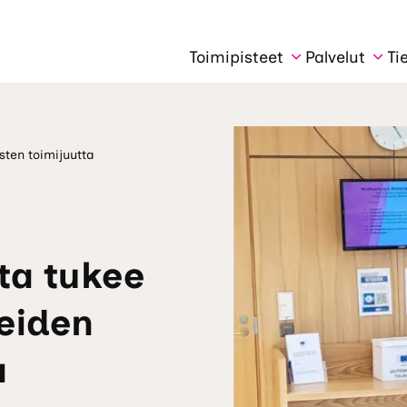
Toimipisteet
Palvelut
Ti
sten toimijuutta
ta tukee
eiden
ta