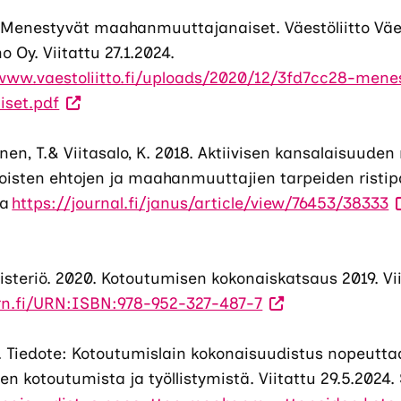
8. Menestyvät maahanmuuttajanaiset. Väestöliitto Väe
Oy. Viitattu 27.1.2024.
www.vaestoliitto.fi/uploads/2020/12/3fd7cc28-mene
(Vieraile
set.pdf
ulkoisella
sivustolla.
onen, T.& Viitasalo, K. 2018. Aktiivisen kansalaisuude
Linkki
oisten ehtojen ja maahanmuuttajien tarpeiden ristipa
avautuu
(
sa
https://journal.fi/janus/article/view/76453/38333
uuteen
u
välilehteen.)
s
L
isteriö. 2020. Kotoutumisen kokonaiskatsaus 2019. Vii
(Vieraile
a
rn.fi/URN:ISBN:978-952-327-487-7
ulkoisella
u
sivustolla.
v
. Tiedote: Kotoutumislain kokonaisuudistus nopeutta
Linkki
kotoutumista ja työllistymistä. Viitattu 29.5.2024.