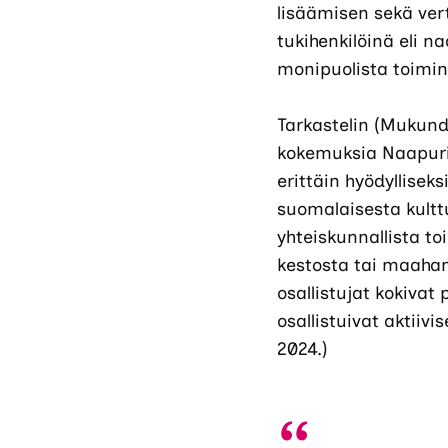
lisäämisen sekä ver
tukihenkilöinä eli n
monipuolista toimi
Tarkastelin (Mukun
kokemuksia Naapuriä
erittäin hyödyllisek
suomalaisesta kultt
yhteiskunnallista t
kestosta tai maahan
osallistujat kokiva
osallistuivat aktii
2024.)