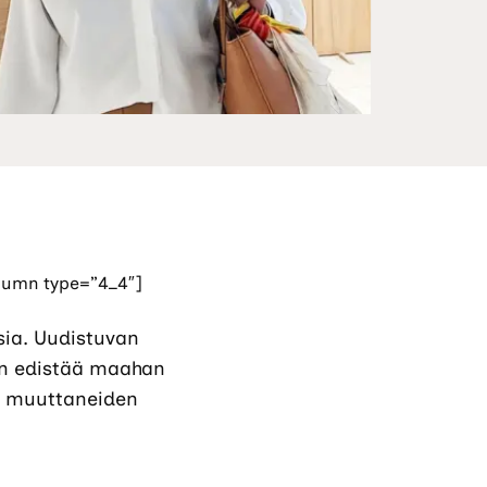
olumn type=”4_4″]
ia. Uudistuvan
on edistää maahan
n muuttaneiden