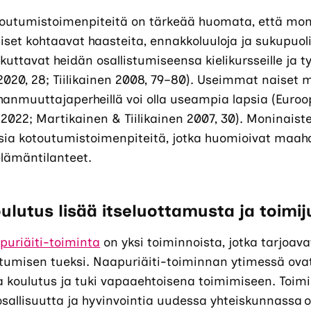
toutumistoimenpiteitä on tärkeää huomata, että mo
t kohtaavat haasteita, ennakkoluuloja ja sukupuoliro
aikuttavat heidän osallistumiseensa kielikursseille ja 
 2020, 28; Tiilikainen 2008, 79–80). Useimmat naise
hanmuuttajaperheillä voi olla useampia lapsia (Euro
2022; Martikainen & Tiilikainen 2007, 30). Moninaist
isia kotoutumistoimenpiteitä, jotka huomioivat maa
 elämäntilanteet.
ulutus lisää itseluottamusta ja toimij
puriäiti-toiminta
on yksi toiminnoista, jotka tarjoav
tumisen tueksi. Naapuriäiti-toiminnan ytimessä ova
 koulutus ja tuki vapaaehtoisena toimimiseen. Toim
osallisuutta ja hyvinvointia uudessa yhteiskunnassa