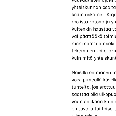
kuukautisten ajaks
yhteiskunnan osalta 
kodin askareet. Kir
roolista kotona ja y
kuitenkin haastaa va
vai päättääkö toimia
moni saattaa itseki
tekeminen voi ollaki
kuin mitä yhteiskun
Naisilla on monen mi
voisi pimeällä käve
tunteita, jos erott
saattaa olla ulkopuo
vaan on ikään kuin 
on tavalla tai toise