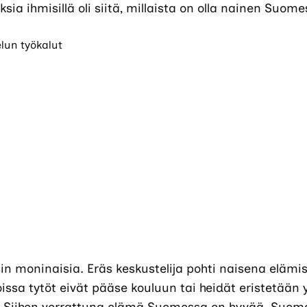
sia ihmisillä oli siitä, millaista on olla nainen Suom
rsin moninaisia. Eräs keskustelija pohti naisena elä
issa tytöt eivät pääse kouluun tai heidät eristetään 