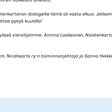
varsin vaikeista aiheista.
stenkartanon dialogeille tämä oli vasta alkua. Jatk
attaa pysyä kuulolla!
työssä vierailijamme:
Annina Laaksonen, Naistenkart
m, Nicehearts ry:n toiminnanjohtaja ja Sanna Heikkin