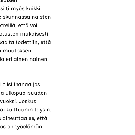
alaisen
silti myös kaikki
eiskunnassa naisten
reillä, että voi
odotusten mukaisesti
aalta todettiin, että
ja muutoksen
la erilainen nainen
 olisi ihanaa jos
ja ulkopuolisuuden
vuoksi. Joskus
i kulttuuriin täysin,
aiheuttaa se, että
 jos on työelämän