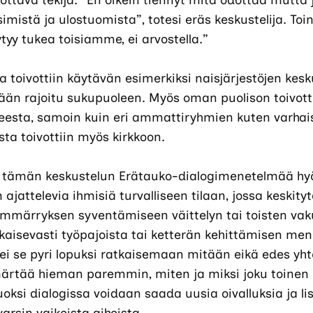
rottava tekijä. ”En oikein tiennyt mitä odottaa mutta
mistä ja ulostuomista”, totesi eräs keskustelija. Toi
yy tukea toisiamme, ei arvostella.”
 toivottiin käytävän esimerkiksi naisjärjestöjen kesk
än rajoitu sukupuoleen. Myös oman puolison toivot
esta, samoin kuin eri ammattiryhmien kuten varhais
sta toivottiin myös kirkkoon.
 tämän keskustelun Erätauko-dialogimenetelmää hyöd
 ajattelevia ihmisiä turvalliseen tilaan, jossa keskity
mmärryksen syventämiseen väittelyn tai toisten vak
tkaisevasti työpajoista tai ketterän kehittämisen me
ettei se pyri lopuksi ratkaisemaan mitään eikä edes y
rtää hieman paremmin, miten ja miksi joku toinen a
oksi dialogissa voidaan saada uusia oivalluksia ja 