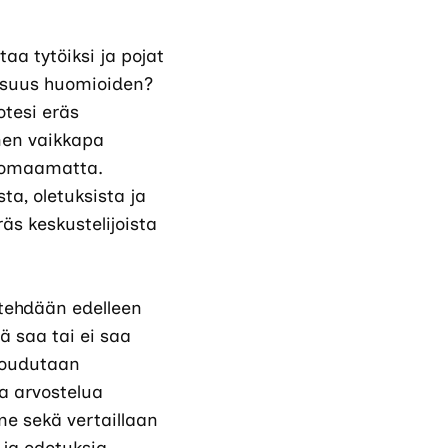
aa tytöiksi ja pojat
aisuus huomioiden?
otesi eräs
inen vaikkapa
huomaamatta.
ta, oletuksista ja
räs keskustelijoista
tehdään edelleen
ä saa tai ei saa
 joudutaan
aa arvostelua
me sekä vertaillaan