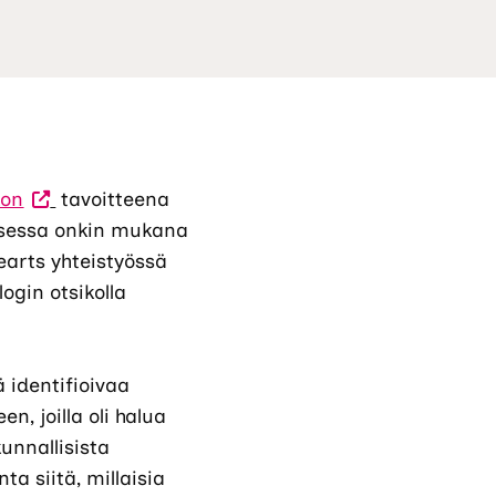
(Vieraile
kon
tavoitteena
ulkoisella
ksessa onkin mukana
sivustolla.
hearts yhteistyössä
Linkki
ogin otsikolla
avautuu
uuteen
välilehteen.)
ä identifioivaa
n, joilla oli halua
unnallisista
ta siitä, millaisia