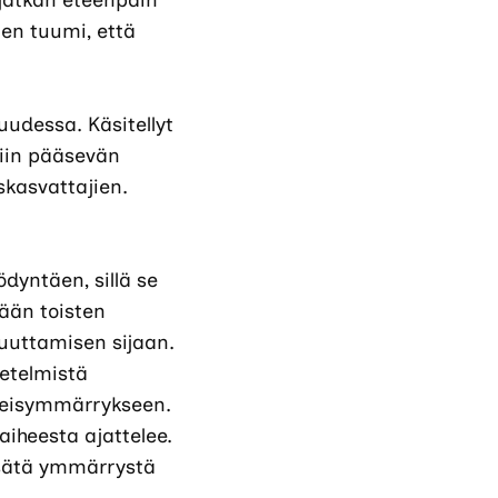
 jatkan eteenpäin
nen tuumi, että
uudessa. Käsitellyt
tiin pääsevän
kasvattajien.
yntäen, sillä se
tään toisten
uuttamisen sijaan.
netelmistä
hteisymmärrykseen.
iheesta ajattelee.
lisätä ymmärrystä