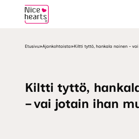
Etusivu
»
Ajankohtaista
»
Kiltti tyttö, hankala nainen – va
Kiltti tyttö, hanka
– vai jotain ihan 