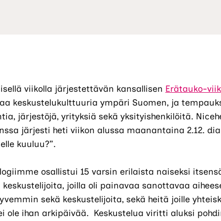
ellä viikolla järjestettävän kansallisen
Erätauko-vii
vaa keskustelukulttuuria ympäri Suomen, ja tempau
tia, järjestöjä, yrityksiä sekä yksityishenkilöitä. Nice
sa järjesti heti viikon alussa maanantaina 2.12. dial
lle kuuluu?”.
ogiimme osallistui 15 varsin erilaista naiseksi itsens
keskustelijoita, joilla oli painavaa sanottavaa aiheesee
emmin sekä keskustelijoita, sekä heitä joille yhteisk
i ole ihan arkipäivää. Keskustelua viritti aluksi pohdin