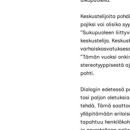
ulkopuolella.
Keskustelijoita pohd
pojiksi vai olisiko
”Sukupuoleen liittyv
keskustelija. Keskus
varhaiskasvatuksess
”Tämän vuoksi onkin 
stereotyyppisestä aj
pohti.
Dialogin edetessä 
tosi paljon oletuksi
tehdä. Tämä saattaa
ylläpitämään erilais
tapahtuu henkilökoh