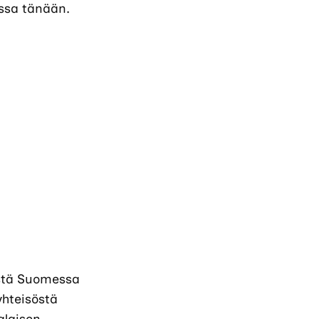
essa tänään.
mistä Suomessa
yhteisöstä