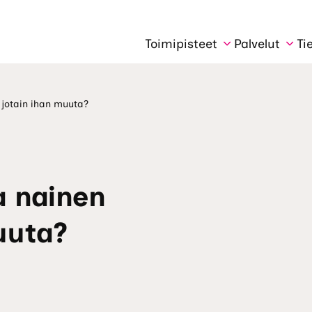
Toimipisteet
Palvelut
Ti
i jotain ihan muuta?
la nainen
muuta?