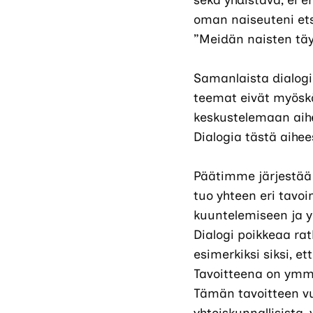
sekä yhdistävä, ei e
oman naiseuteni etsi
”Meidän naisten täyt
Samanlaista dialogia
teemat eivät myöskä
keskustelemaan aihe
Dialogia tästä aihee
Päätimme järjestää
tuo yhteen eri tavoin
kuuntelemiseen ja y
Dialogi poikkeaa ra
esimerkiksi siksi, 
Tavoitteena on ymmä
Tämän tavoitteen vu