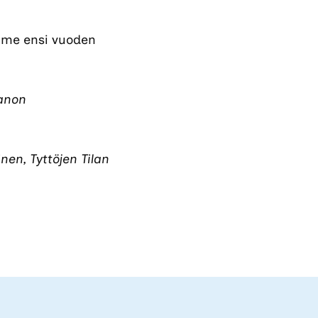
amme ensi vuoden
anon
en, Tyttöjen Tilan