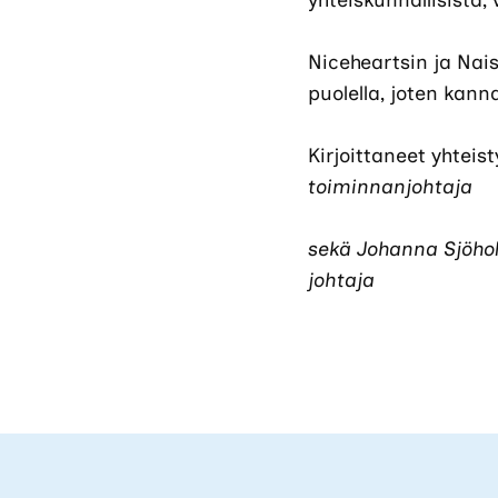
yhteiskunnallisista, 
Niceheartsin ja Nai
puolella, joten kann
Kirjoittaneet yhteis
toiminnanjohtaja
sekä
Johanna Sjöhol
johtaja