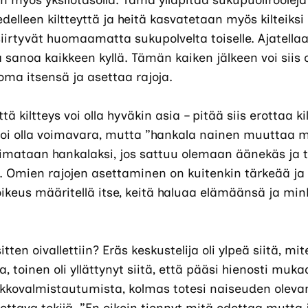
on myös yksilötasolla. Tämä ylläpitää sukupuolirooleja
delleen kiltteyttä ja heitä kasvatetaan myös kilteiksi 
iirtyvät huomaamatta sukupolvelta toiselle. Ajatellaa
ja sanoa kaikkeen kyllä. Tämän kaiken jälkeen voi siis 
oma itsensä ja asettaa rajoja.
ttä kiltteys voi olla hyväkin asia – pitää siis erottaa k
s voi olla voimavara, mutta ”hankala nainen muuttaa 
imataan hankalaksi, jos sattuu olemaan äänekäs j
. Omien rajojen asettaminen on kuitenkin tärkeää ja s
la oikeus määritellä itse, keitä haluaa elämäänsä ja m
tten oivallettiin? Eräs keskustelija oli ylpeä siitä, mi
la, toinen oli yllättynyt siitä, että pääsi hienosti muk
kkovalmistautumista, kolmas totesi naiseuden oleva