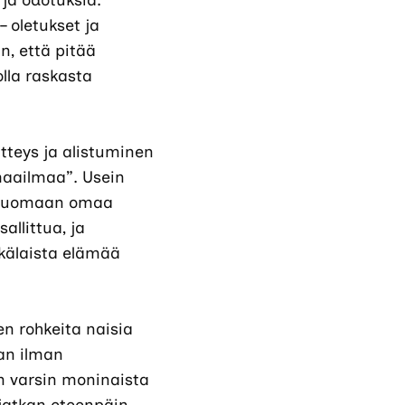
 ja odotuksia.
– oletukset ja
n, että pitää
olla raskasta
iltteys ja alistuminen
maailmaa”. Usein
a tuomaan omaa
allittua, ja
inkälaista elämää
ten rohkeita naisia
aan ilman
n varsin moninaista