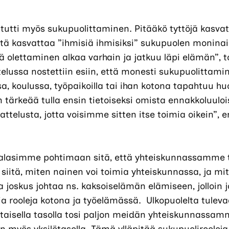
itutti myös sukupuolittaminen. Pitääkö tyttöjä kasvatt
 syytä kasvattaa ”ihmisiä ihmisiksi” sukupuolen monin
ä olettaminen alkaa varhain ja jatkuu läpi elämän”, t
telussa nostettiin esiin, että monesti sukupuolittam
a, koulussa, työpaikoilla tai ihan kotona tapahtuu 
tärkeää tulla ensin tietoiseksi omista ennakkoluulois
attelusta, jotta voisimme sitten itse toimia oikein”, e
palasimme pohtimaan sitä, että yhteiskunnassamme 
a siitä, miten nainen voi toimia yhteiskunnassa, ja mit
 joskus johtaa ns. kaksoiselämän elämiseen, jolloin
ia rooleja kotona ja työelämässä. Ulkopuolelta tulev
taisella tasolla tosi paljon meidän yhteiskunnassam