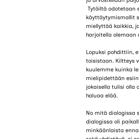
ja arvostellaan palj
Tytöiltä odotetaan e
käyttäytymismallit s
miellyttää kaikkia, 
harjoitella olemaan 
Lopuksi pohdittiin, e
toisistaan. Kilttey
kuulemme kuinka le
mielipidettään esiin
jokaisella tulisi ol
haluaa elää.
No mitä dialogissa si
dialogissa oli paikal
minkäänlaista enna