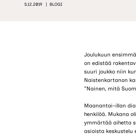
5.12.2019
BLOGI
Joulukuun ensimmäis
on edistää rakenta
suuri joukko niin kun
Naistenkartanon kans
”Nainen, mitä Suome
Maanantai-illan dial
henkilöä. Mukana oli 
ymmärtää aihetta syv
asioista keskustelu e