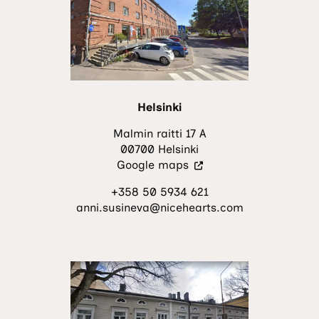
Helsinki
Malmin raitti 17 A
00700 Helsinki
(Vieraile
Google maps
ulkoisella
+358 50 5934 621
sivustolla.
anni.susineva@nicehearts.com
Linkki
avautuu
uuteen
välilehteen.)