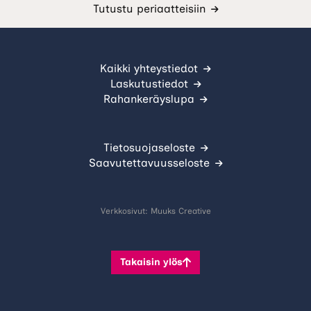
Tutustu periaatteisiin
Kaikki yhteystiedot
Laskutustiedot
Rahankeräyslupa
Tietosuojaseloste
Saavutettavuusseloste
Verkkosivut:
Muuks Creative
Takaisin ylös