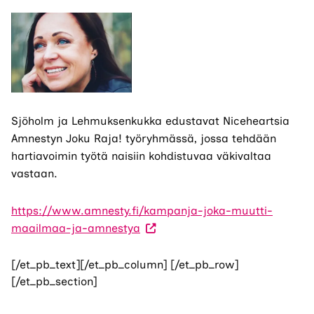
Sjöholm ja Lehmuksenkukka edustavat Niceheartsia
Amnestyn Joku Raja! työryhmässä, jossa tehdään
hartiavoimin työtä naisiin kohdistuvaa väkivaltaa
vastaan.
https://www.amnesty.fi/kampanja-joka-muutti-
(Vieraile
maailmaa-ja-amnestya
ulkoisella
sivustolla.
[/et_pb_text][/et_pb_column] [/et_pb_row]
Linkki
[/et_pb_section]
avautuu