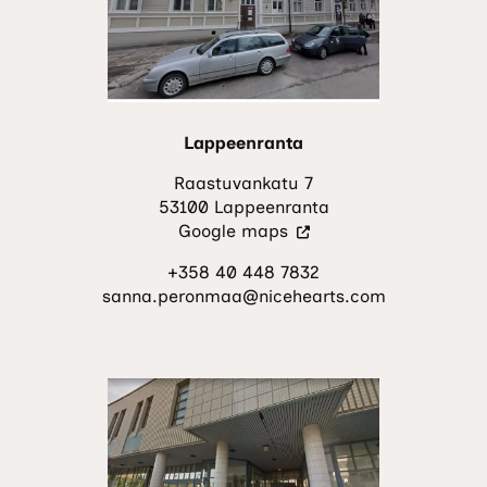
Lappeenranta
Raastuvankatu 7
53100 Lappeenranta
(Vieraile
Google maps
ulkoisella
+358 40 448 7832
sivustolla.
sanna.peronmaa@nicehearts.com
Linkki
avautuu
uuteen
välilehteen.)