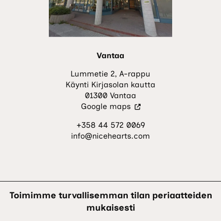
Vantaa
Lummetie 2, A-rappu
Käynti Kirjasolan kautta
01300 Vantaa
(Vieraile
Google maps
ulkoisella
+358 44 572 0069
sivustolla.
info@nicehearts.com
Linkki
avautuu
uuteen
välilehteen.)
Toimimme turvallisemman tilan periaatteiden
mukaisesti