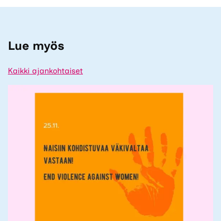
uuteen
välilehteen.)
Lue myös
Kaikki ajankohtaiset