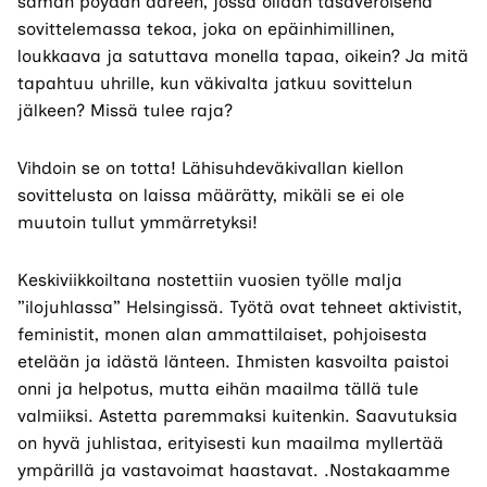
saman pöydän ääreen, jossa ollaan tasaveroisena
sovittelemassa tekoa, joka on epäinhimillinen,
loukkaava ja satuttava monella tapaa, oikein? Ja mitä
tapahtuu uhrille, kun väkivalta jatkuu sovittelun
jälkeen? Missä tulee raja?
Vihdoin se on totta! Lähisuhdeväkivallan kiellon
sovittelusta on laissa määrätty, mikäli se ei ole
muutoin tullut ymmärretyksi!
Keskiviikkoiltana nostettiin vuosien työlle malja
”ilojuhlassa” Helsingissä. Työtä ovat tehneet aktivistit,
feministit, monen alan ammattilaiset, pohjoisesta
etelään ja idästä länteen. Ihmisten kasvoilta paistoi
onni ja helpotus, mutta eihän maailma tällä tule
valmiiksi. Astetta paremmaksi kuitenkin. Saavutuksia
on hyvä juhlistaa, erityisesti kun maailma myllertää
ympärillä ja vastavoimat haastavat. .Nostakaamme