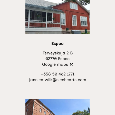
Espoo
Terveyskuja 2 B
02770 Espoo
(Vieraile
Google maps
ulkoisella
+358 50 462 1771
sivustolla.
jannica.wiik@nicehearts.com
Linkki
avautuu
uuteen
välilehteen.)