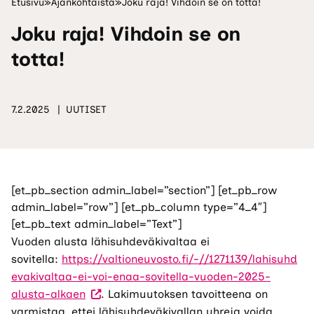
Etusivu
»
Ajankohtaista
»
Joku raja! Vihdoin se on totta!
Joku raja! Vihdoin se on
totta!
7.2.2025
UUTISET
[et_pb_section admin_label=”section”] [et_pb_row
admin_label=”row”] [et_pb_column type=”4_4″]
[et_pb_text admin_label=”Text”]
Vuoden alusta lähisuhdeväkivaltaa ei
sovitella:
https://valtioneuvosto.fi/-//1271139/lahisuhd
evakivaltaa-ei-voi-enaa-sovitella-vuoden-2025-
(Vieraile
alusta-alkaen
. Lakimuutoksen tavoitteena on
ulkoisella
varmistaa, ettei lähisuhdeväkivallan uhreja voida