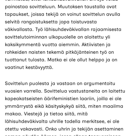
sivustolla.
painostaa sovitteluun. Muutoksen taustalla ovat
Linkki
tapaukset, joissa tekijä on voinut sovittelun avulla
avautuu
selvitä rangaistuksetta jopa toistuvasta
uuteen
väkivallasta. Työ lähisuhdeväkivallan rajaamisesta
välilehteen.)
sovittelutoiminnan ulkopuolelle on aloitettu yli
kaksikymmentä vuotta aiemmin. Aktiivisten ja
rohkeiden naisten tekemä pitkäjänteinen työ on
tuottanut tulosta. Matka ei ole ollut helppo ja on
vaatinut kestävyyttä.
Sovittelun puolesta ja vastaan on argumentoitu
vuosien varrella. Sovittelua vastustaneita on laitettu
kapeakatseisten äärifeministien laariin, joilla ei ole
ymmärrystä eikä käsityskykyä siitä, miten maailma
makaa. Viestejä ja tietoa siitä, mitä
lähisuhdeväkivalta uhrille todella merkitsee, ei ole
otettu vakavasti. Onko uhrin ja tekijän asettaminen