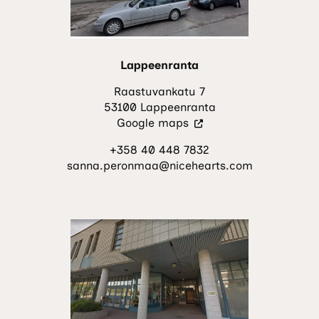
Lappeenranta
Raastuvankatu 7
53100 Lappeenranta
(Vieraile
Google maps
ulkoisella
+358 40 448 7832
sivustolla.
sanna.peronmaa@nicehearts.com
Linkki
avautuu
uuteen
välilehteen.)