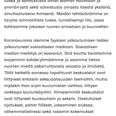
tukea ja kannustusta oman elämän hallintaan ja
ymmärrystä sekä vahvistusta omasta itsestä yksilönä,
ainutlaatuisena ihmisenä. Meidän tehtävänämme on
tarjota ammatillista tukea, turvallisempi tila, jossa
kohtaamme jokaisen nuoren arvostaen ja kuunnellen.
Koronavuonna olemme fyysisen jalkautumisen lisäksi
jalkautuneet sosiaaliseen mediaan. Sosiaalisen
median merkitys on kasvanut. Sitä kautta tavoitamme
laajemmin kohderyhmäämme ja saamme tietoa
nuorten mieltä askarruttavista asioista ja ilmiöistä.
Tällä hetkellä somessa tapahtuvat keskustelut ovat
liittyneet erilaisiin seksuaalisuuden teemoihin, mutta
myöskin ihan arjen kuulumisten vaihtoa, liittyen
vaikkapa koulunkäyntiin. Viimeisimmät keskustelut
ovat liittyneet kuukautisiin ja seksiin. Itsetuhoiset
ajatukset, pahat fiilikset, jaksaminen arjessa,
vähemmistöstressi sekä rasismin kokemukset