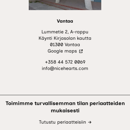
Vantaa
Lummetie 2, A-rappu
Käynti Kirjasolan kautta
01300 Vantaa
(Vieraile
Google maps
ulkoisella
+358 44 572 0069
sivustolla.
info@nicehearts.com
Linkki
avautuu
uuteen
välilehteen.)
Toimimme turvallisemman tilan periaatteiden
mukaisesti
Tutustu periaatteisiin