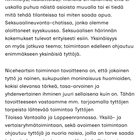
uskalla puhua näistä asioista muualla tai ei tiedä
mitä tehdä tilanteissa tai miten saada apua.
Seksuaalineuvonta-chatissa, jonka olemme
aloittaneet syyskuussa. Seksuaalisen häirinnän
kokemukset tulevat erityisesti esiin. Yksinäisyys
on myös jatkuva teema; toimintaan edelleen ohjautuu
enimmäkseen yksinäisiä tyttöjä.
Niceheartsin toiminnan tavoitteena on, että jokainen
tyttö ja nainen, sukupuolen moninaisuus huomioiden,
kokisi olevansa tärkeä, tasa-arvoinen ja
yhdenvertainen ihminen juuri sellaisena kuin on. Tähän
tavoitteeseen vastaamme mm. tarjoamalla tyttöjen
tarpeista lähtevää toimintaa Tyttöjen
Tiloissa Vantaalla ja Lappeenrannassa. Yksilö- ja
vertaisryhmätoimintaan, sekä avoimeen toimintaan
ohjautuu tyttöjä ja nuoria naisia, joilla on tarve saada