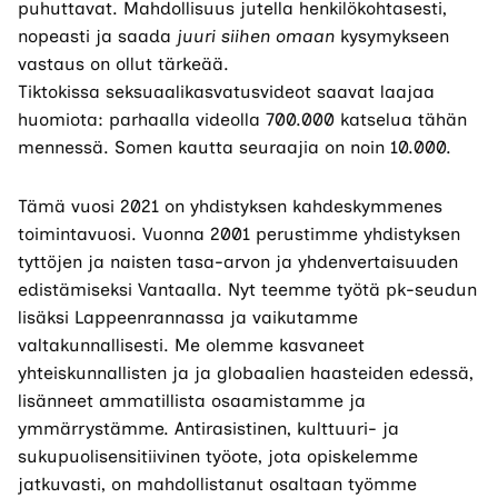
puhuttavat. Mahdollisuus jutella henkilökohtasesti,
nopeasti ja saada
ju
uri
siihen omaan
kysymykseen
vastaus on ollut tärkeää.
Tiktokissa seksuaalikasvatusvideot saavat laajaa
huomiota: parhaalla videolla 700.000 katselua tähän
mennessä. Somen kautta seuraajia on noin 10.000.
Tämä vuosi 2021 on yhdistyksen kahdeskymmenes
toimintavuosi. Vuonna 2001 perustimme yhdistyksen
tyttöjen ja naisten tasa-arvon ja yhdenvertaisuuden
edistämiseksi Vantaalla. Nyt teemme työtä pk-seudun
lisäksi Lappeenrannassa ja vaikutamme
valtakunnallisesti. Me olemme kasvaneet
yhteiskunnallisten ja ja globaalien haasteiden edessä,
lisänneet ammatillista osaamistamme ja
ymmärrystämme. Antirasistinen, kulttuuri- ja
sukupuolisensitiivinen työote, jota opiskelemme
jatkuvasti, on mahdollistanut osaltaan työmme