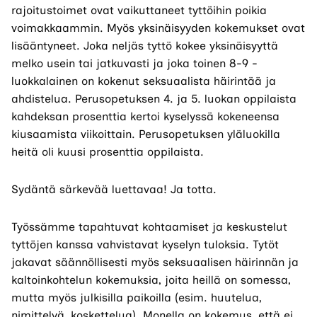
rajoitustoimet ovat vaikuttaneet tyttöihin poikia
voimakkaammin. Myös yksinäisyyden kokemukset ovat
lisääntyneet. Joka neljäs tyttö kokee yksinäisyyttä
melko usein tai jatkuvasti ja joka toinen 8-9 -
luokkalainen on kokenut seksuaalista häirintää ja
ahdistelua. Perusopetuksen 4. ja 5. luokan oppilaista
kahdeksan prosenttia kertoi kyselyssä kokeneensa
kiusaamista viikoittain. Perusopetuksen yläluokilla
heitä oli kuusi prosenttia oppilaista.
Sydäntä särkevää luettavaa! Ja totta.
Työssämme tapahtuvat kohtaamiset ja keskustelut
tyttöjen kanssa vahvistavat kyselyn tuloksia. Tytöt
jakavat säännöllisesti myös seksuaalisen häirinnän ja
kaltoinkohtelun kokemuksia, joita heillä on somessa,
mutta myös julkisilla paikoilla (esim. huutelua,
nimittelyä, koskettelua). Monella on kokemus, että ei