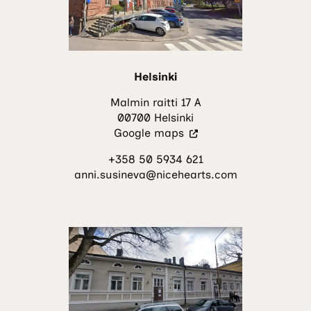
Helsinki
Malmin raitti 17 A
00700 Helsinki
(Vieraile
Google maps
ulkoisella
+358 50 5934 621
sivustolla.
anni.susineva@nicehearts.com
Linkki
avautuu
uuteen
välilehteen.)