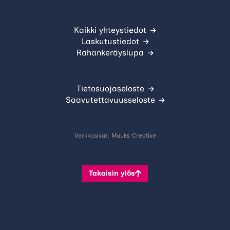
Kaikki yhteystiedot
Laskutustiedot
Rahankeräyslupa
Tietosuojaseloste
Saavutettavuusseloste
Verkkosivut:
Muuks Creative
Takaisin ylös