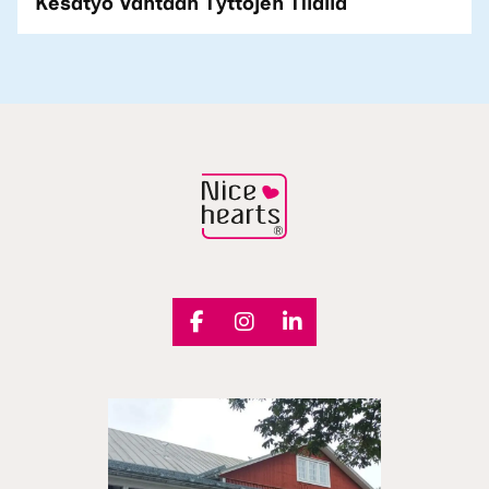
Kesätyö Vantaan Tyttöjen Tilalla