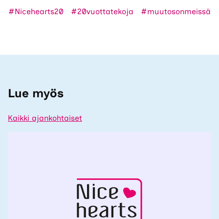
#Nicehearts20 #20vuottatekoja #muutosonmeissä
Lue myös
Kaikki ajankohtaiset