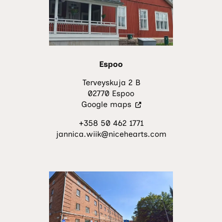
Espoo
Terveyskuja 2 B
02770 Espoo
(Vieraile
Google maps
ulkoisella
+358 50 462 1771
sivustolla.
jannica.wiik@nicehearts.com
Linkki
avautuu
uuteen
välilehteen.)