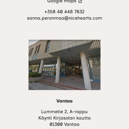
(Vieraile
Google maps
ulkoisella
+358 40 448 7832
sivustolla.
sanna.peronmaa@nicehearts.com
Linkki
avautuu
uuteen
välilehteen.)
Vantaa
Lummetie 2, A-rappu
Käynti Kirjasolan kautta
01300 Vantaa