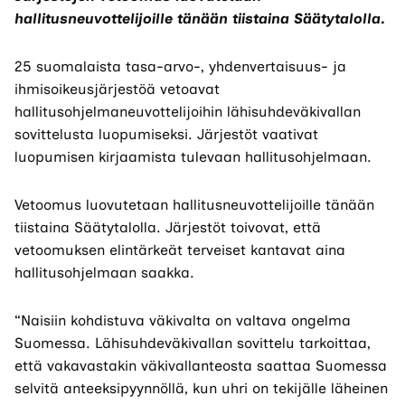
hallitusneuvottelijoille tänään tiistaina Säätytalolla.
25 suomalaista tasa-arvo-, yhdenvertaisuus- ja
ihmisoikeusjärjestöä vetoavat
hallitusohjelmaneuvottelijoihin lähisuhdeväkivallan
sovittelusta luopumiseksi. Järjestöt vaativat
luopumisen kirjaamista tulevaan hallitusohjelmaan.
Vetoomus luovutetaan hallitusneuvottelijoille tänään
tiistaina Säätytalolla. Järjestöt toivovat, että
vetoomuksen elintärkeät terveiset kantavat aina
hallitusohjelmaan saakka.
“Naisiin kohdistuva väkivalta on valtava ongelma
Suomessa. Lähisuhdeväkivallan sovittelu tarkoittaa,
että vakavastakin väkivallanteosta saattaa Suomessa
selvitä anteeksipyynnöllä, kun uhri on tekijälle läheinen