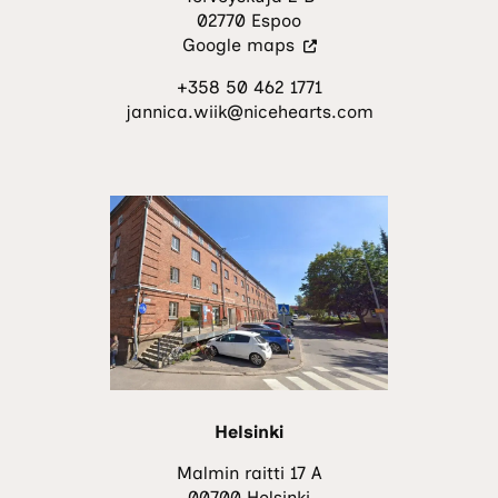
02770 Espoo
(Vieraile
Google maps
ulkoisella
+358 50 462 1771
sivustolla.
jannica.wiik@nicehearts.com
Linkki
avautuu
uuteen
välilehteen.)
Helsinki
Malmin raitti 17 A
00700 Helsinki