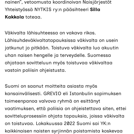
nainen”, vetoomusta koordinoivan Naisjärjestöt
Yhteistyössä NYTKIS ry:n pääsihteeri
Silla
Kakkola
toteaa.
Väkivalta lähisuhteessa on vakava rikos.
Lähisuhdeväkivaltatapauksissa väkivalta on usein
jatkunut jo pitkään. Toistuva väkivalta luo akuutin
uhan naisen hengelle ja terveydelle. Suomessa
ohjataan sovitteluun myös toistuvaa väkivaltaa
vastoin poliisin ohjeistusta.
Suomi on saanut moitteita asiasta myös
kansainvälisesti. GREVIO eli Istanbulin sopimuksen
toimeenpanoa valvova ryhmä on esittänyt
vaatimuksen, että poliisia on ohjeistettava siten, ettei
sovitteluprosessiin ohjata tapauksia, joissa väkivalta
on toistuvaa. Lokakuussa 2022 Suomi sai YK:n
kaikkinaisen naisten syrjinnän poistamista koskevaa