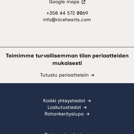
(Vieraile
Google maps
ulkoisella
+358 44 572 0069
sivustolla.
info@nicehearts.com
Linkki
avautuu
uuteen
välilehteen.)
Toimimme turvallisemman tilan periaatteiden
mukaisesti
Tutustu periaatteisiin
Kaikki yhteystiedot
Laskutustiedot
Rahankeräyslupa