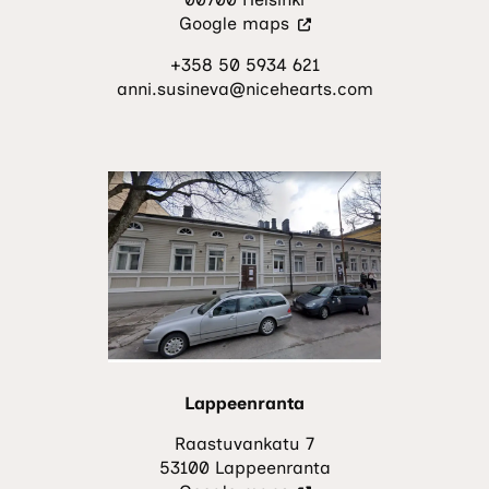
(Vieraile
Google maps
ulkoisella
+358 50 5934 621
sivustolla.
anni.susineva@nicehearts.com
Linkki
avautuu
uuteen
välilehteen.)
Lappeenranta
Raastuvankatu 7
53100 Lappeenranta